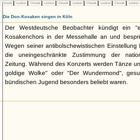
Chronik
Lexikon
Chronik
Lexikon
Chronik
Lexikon
Chronik
Lexikon
Chronik
Lexikon
Die Don-Kosaken singen in Köln
Der Westdeutsche Beobachter kündigt ein "e
Kosakenchors in der Messehalle an und bespric
Wegen seiner antibolschewistischen Einstellung 
die uneingeschränkte Zustimmung der nationa
Zeitung. Während des Konzerts werden Tänze un
goldige Wolke" oder "Der Wundermond", gesu
bündischen Jugend besonders beliebt waren.