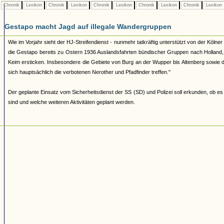
Chronik
Lexikon
Chronik
Lexikon
Chronik
Lexikon
Chronik
Lexikon
Chronik
Lexikon
Gestapo macht Jagd auf illegale Wandergruppen
Wie im Vorjahr sieht der HJ-Streifendienst - nunmehr tatkräftig unterstützt von der Köl
die Gestapo bereits zu Ostern 1936 Auslandsfahrten bündischer Gruppen nach Holland, B
Keim ersticken. Insbesondere die Gebiete von Burg an der Wupper bis Altenberg sowi
sich hauptsächlich die verbotenen Nerother und Pfadfinder treffen."
Der geplante Einsatz vom Sicherheitsdienst der SS (SD) und Polizei soll erkunden, ob e
sind und welche weiteren Aktivitäten geplant werden.