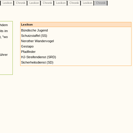
Lexikon
Chronik
Lexikon
Chronik
Lexikon
Chronik
Lexikon
Chronik
Lexikon
achdem
Bündische Jugend
its im
Schutzstaffel (SS)
, "wo
Nerother Wandervogel
Gestapo
Pfadfinder
Führer
HJ-Streifendienst (SRD)
Sicherheitsdienst (SD)