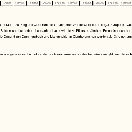
Gruppe
Chronik
Lexikon
Chronik
Lexikon
Chronik
Lexikon
Chronik
Lexikon
Chronik
ner Gestapo - zu Pfingsten wiederum die Gefahr einer Wanderwelle durch illegale Gruppen. N
elgien und Luxemburg beobachtet hatte, will sie zu Pfingsten ähnliche Erscheinungen bere
e die Gegend um Gummersbach und Marienheide im Oberbergischen werden als Orte genannt
s eine organisatorische Leitung der noch existierenden bündischen Gruppen gibt, wer deren 