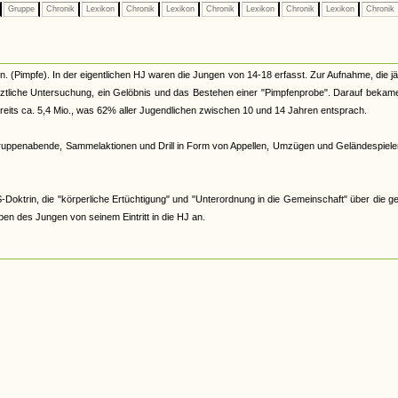
Gruppe
Chronik
Lexikon
Chronik
Lexikon
Chronik
Lexikon
Chronik
Lexikon
Chronik
en. (Pimpfe). In der eigentlichen HJ waren die Jungen von 14-18 erfasst. Zur Aufnahme, die jä
rztliche Untersuchung, ein Gelöbnis und das Bestehen einer "Pimpfenprobe". Darauf bekam
ereits ca. 5,4 Mio., was 62% aller Jugendlichen zwischen 10 und 14 Jahren entsprach.
ruppenabende, Sammelaktionen und Drill in Form von Appellen, Umzügen und Geländespielen
Doktrin, die "körperliche Ertüchtigung" und "Unterordnung in die Gemeinschaft" über die ge
en des Jungen von seinem Eintritt in die HJ an.