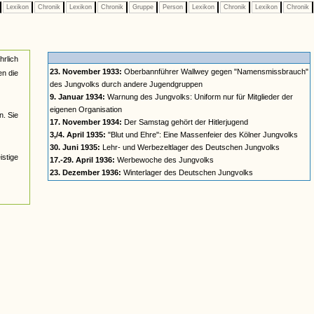
Lexikon
Chronik
Lexikon
Chronik
Gruppe
Person
Lexikon
Chronik
Lexikon
Chronik
hrlich
23. November 1933:
Oberbannführer Wallwey gegen "Namensmissbrauch"
en die
des Jungvolks durch andere Jugendgruppen
9. Januar 1934:
Warnung des Jungvolks: Uniform nur für Mitglieder der
eigenen Organisation
. Sie
17. November 1934:
Der Samstag gehört der Hitlerjugend
3,/4. April 1935:
"Blut und Ehre": Eine Massenfeier des Kölner Jungvolks
30. Juni 1935:
Lehr- und Werbezeltlager des Deutschen Jungvolks
istige
17.-29. April 1936:
Werbewoche des Jungvolks
23. Dezember 1936:
Winterlager des Deutschen Jungvolks