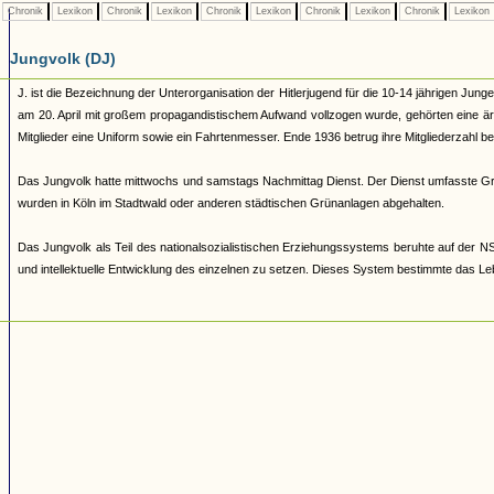
Chronik
Lexikon
Chronik
Lexikon
Chronik
Lexikon
Chronik
Lexikon
Chronik
Lexikon
Jungvolk (DJ)
J. ist die Bezeichnung der Unterorganisation der Hitlerjugend für die 10-14 jährigen Jung
am 20. April mit großem propagandistischem Aufwand vollzogen wurde, gehörten eine ä
Mitglieder eine Uniform sowie ein Fahrtenmesser. Ende 1936 betrug ihre Mitgliederzahl b
Das Jungvolk hatte mittwochs und samstags Nachmittag Dienst. Der Dienst umfasste G
wurden in Köln im Stadtwald oder anderen städtischen Grünanlagen abgehalten.
Das Jungvolk als Teil des nationalsozialistischen Erziehungssystems beruhte auf der NS-
und intellektuelle Entwicklung des einzelnen zu setzen. Dieses System bestimmte das Leb