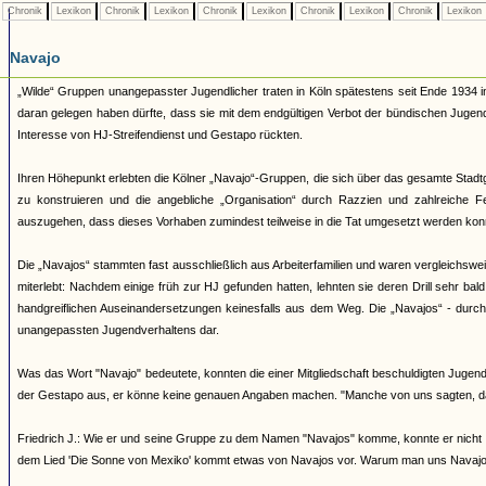
Chronik
Lexikon
Chronik
Lexikon
Chronik
Lexikon
Chronik
Lexikon
Chronik
Lexikon
Navajo
„Wilde“ Gruppen unangepasster Jugendlicher traten in Köln spätestens seit Ende 1934 i
daran gelegen haben dürfte, dass sie mit dem endgültigen Verbot der bündischen Juge
Interesse von HJ-Streifendienst und Gestapo rückten.
Ihren Höhepunkt erlebten die Kölner „Navajo“-Gruppen, die sich über das gesamte Stadtg
zu konstruieren und die angebliche „Organisation“ durch Razzien und zahlreiche 
auszugehen, dass dieses Vorhaben zumindest teilweise in die Tat umgesetzt werden kon
Die „Navajos“ stammten fast ausschließlich aus Arbeiterfamilien und waren vergleichsw
miterlebt: Nachdem einige früh zur HJ gefunden hatten, lehnten sie deren Drill sehr bal
handgreiflichen Auseinandersetzungen keinesfalls aus dem Weg. Die „Navajos“ - durch ih
unangepassten Jugendverhaltens dar.
Was das Wort "Navajo" bedeutete, konnten die einer Mitgliedschaft beschuldigten Jugendl
der Gestapo aus, er könne keine genauen Angaben machen. "Manche von uns sagten, d
Friedrich J.: Wie er und seine Gruppe zu dem Namen "Navajos" komme, konnte er nicht 
dem Lied 'Die Sonne von Mexiko' kommt etwas von Navajos vor. Warum man uns Navajos 