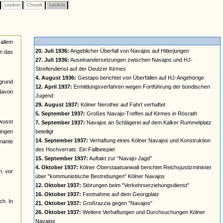
Lexikon
Chronik
Lexikon
 allem
20. Juli 1936:
Angeblicher Überfall von Navajos auf Hitlerjungen
in das
27. Juli 1936:
Auseinandersetzungen zwischen Navajos und HJ-
Streifendienst auf der Deutzer Kirmes
4. August 1936:
Gestapo berichtet von Überfällen auf HJ-Angehörige
rgrund
12. April 1937:
Ermittlungsverfahren wegen Fortführung der bündischen
davon
Jugend
29. August 1937:
Kölner Nerother auf Fahrt verhaftet
5. September 1937:
Großes Navajo-Treffen auf Kirmes in Rösrath
ewusst
7. September 1937:
Navajos an Schlägerei auf dem Kalker Rummelplatz
gingen
beteiligt
14. September 1937:
Verhaftung eines Kölner Navajos und Konstruktion
riante
des Hochverrats: Ein Fallbeispiel
15. September 1937:
Auftakt zur "Navajo-Jagd"
4. Oktober 1937:
Kölner Oberstaatsanwalt berichtet Reichsjustizminister
h. vor
über "kommunistische Bestrebungen" Kölner Navajos
12. Oktober 1937:
Störungen beim "Verkehrserziehungsdienst"
16. Oktober 1937:
Festnahme auf dem Georgplatz
ch. In
21. Oktober 1937:
Großrazzia gegen "Navajos"
26. Oktober 1937:
Weitere Verhaftungen und Durchsuchungen Kölner
Navajos