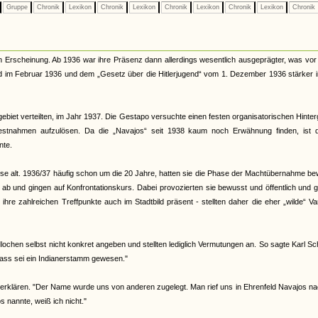
Gruppe
Chronik
Lexikon
Chronik
Lexikon
Chronik
Lexikon
Chronik
Lexikon
Chronik
n Erscheinung. Ab 1936 war ihre Präsenz dann allerdings wesentlich ausgeprägter, was vor
nd im Februar 1936 und dem „Gesetz über die Hitlerjugend“ vom 1. Dezember 1936 stärker 
ebiet verteilten, im Jahr 1937. Die Gestapo versuchte einen festen organisatorischen Hinte
Festnahmen aufzulösen. Da die „Navajos“ seit 1938 kaum noch Erwähnung finden, ist 
nte.
eise alt. 1936/37 häufig schon um die 20 Jahre, hatten sie die Phase der Machtübernahme b
d ab und gingen auf Konfrontationskurs. Dabei provozierten sie bewusst und öffentlich und 
re zahlreichen Treffpunkte auch im Stadtbild präsent - stellten daher die eher „wilde“ Va
ochen selbst nicht konkret angeben und stellten lediglich Vermutungen an. So sagte Karl Sc
ass sei ein Indianerstamm gewesen."
erklären. "Der Name wurde uns von anderen zugelegt. Man rief uns in Ehrenfeld Navajos na
nannte, weiß ich nicht."