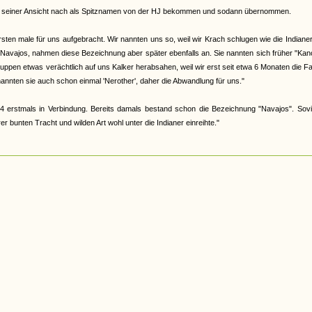
abe, seiner Ansicht nach als Spitznamen von der HJ bekommen und sodann übernommen.
en male für uns aufgebracht. Wir nannten uns so, weil wir Krach schlugen wie die Indiane
 Navajos, nahmen diese Bezeichnung aber später ebenfalls an. Sie nannten sich früher "Ka
 Gruppen etwas verächtlich auf uns Kalker herabsahen, weil wir erst seit etwa 6 Monaten die F
nannten sie auch schon einmal 'Nerother', daher die Abwandlung für uns."
4 erstmals in Verbindung. Bereits damals bestand schon die Bezeichnung "Navajos". Sovi
 bunten Tracht und wilden Art wohl unter die Indianer einreihte."