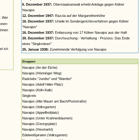
6. Dezember 1937:
Oberstaatsanwalt erhebt Anklage gegen Kölner
Navajos
12. Dezember 1947:
Razzia auf der Margarethenhöhe
r. Wer
16. Dezember 1937:
Urteile im Sondergerichtsverfahren gegen Kölner
nonen-
"Navajos"
ahrten
16. Dezember 1937:
Entlassung von 17 Kölner Navajos aus der Haft
20. Dezember 1937:
Durchsuchung - Verhaftung - Prozess: Das Ende
eines "Singkreises"
el ich
25. Januar 1938:
Zunehmende Verfolgung von Navajos
Gruppen
Navajos (An der Eiche)
Navajos (Hönninger Weg)
Radclubs "Jumbo" und "Wambo"
Navajos (Adolf Hitler-Platz)
Navajos (Köln-Kalk)
Singkreis
Navajos (Alte Mauer am Bach/Poststraße)
Navajos (Volksgarten)
Navajos (Appellhofplatz)
Navajos (Unter Krahnenbäumen)
Navajos (Georgsplatz)
Navajos (Heumarkt)
Edelweißpiraten (Volksgarten)