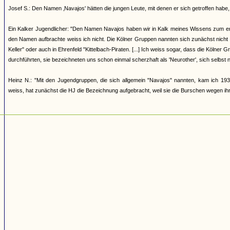
Josef S.: Den Namen ‚Navajos' hätten die jungen Leute, mit denen er sich getroffen h
Ein Kalker Jugendlicher: "Den Namen Navajos haben wir in Kalk meines Wissens zum erst
den Namen aufbrachte weiss ich nicht. Die Kölner Gruppen nannten sich zunächst nicht
Keller" oder auch in Ehrenfeld "Kittelbach-Piraten. [...] Ich weiss sogar, dass die Kölner
durchführten, sie bezeichneten uns schon einmal scherzhaft als 'Neurother', sich selbst 
Heinz N.: "Mit den Jugendgruppen, die sich allgemein "Navajos" nannten, kam ich 193
weiss, hat zunächst die HJ die Bezeichnung aufgebracht, weil sie die Burschen wegen ihrer