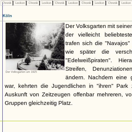
Chronik
Lexikon
Chronik
Lexikon
Chronik
Lexikon
Chronik
Lexikon
Chronik
Lexikon
Köln
Der Volksgarten mit seine
der vielleicht beliebtest
trafen sich die "Navajos"
wie später die versc
"Edelweißpiraten". Hi
Streifen, Denunziatio
Der Volksgarten um 1925
ändern. Nachdem eine ge
war, kehrten die Jugendlichen in "ihren" Park
Auskunft von Zeitzeugen offenbar mehreren, v
Gruppen gleichzeitig Platz.