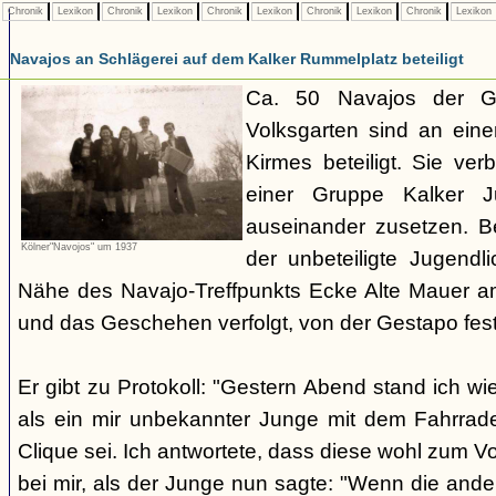
Chronik
Lexikon
Chronik
Lexikon
Chronik
Lexikon
Chronik
Lexikon
Chronik
Lexikon
Navajos an Schlägerei auf dem Kalker Rummelplatz beteiligt
Ca. 50 Navajos der G
Volksgarten sind an eine
Kirmes beteiligt. Sie ve
einer Gruppe Kalker Ju
auseinander zusetzen. Be
Kölner"Navojos" um 1937
der unbeteiligte Jugendl
Nähe des Navajo-Treffpunkts Ecke Alte Mauer a
und das Geschehen verfolgt, von der Gestapo f
Er gibt zu Protokoll: "Gestern Abend stand ich wi
als ein mir unbekannter Junge mit dem Fahrrad
Clique sei. Ich antwortete, dass diese wohl zum V
bei mir, als der Junge nun sagte: "Wenn die and