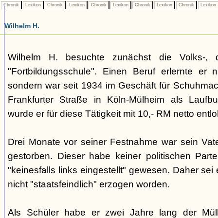
Chronik
Lexikon
Chronik
Lexikon
Chronik
Lexikon
Chronik
Lexikon
Chronik
Lexikon
Wilhelm H.
Wilhelm H. besuchte zunächst die Volks-, 
"Fortbildungsschule". Einen Beruf erlernte er n
sondern war seit 1934 im Geschäft für Schuhmach
Frankfurter Straße in Köln-Mülheim als Laufbu
wurde er für diese Tätigkeit mit 10,- RM netto entlo
Drei Monate vor seiner Festnahme war sein Vater
gestorben. Dieser habe keiner politischen Part
"keinesfalls links eingestellt" gewesen. Daher sei
nicht "staatsfeindlich" erzogen worden.
Als Schüler habe er zwei Jahre lang der Mülh