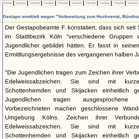
Chronik
Lexikon
Chronik
Lexikon
Chronik
Lexikon
Chronik
Lexikon
Chronik
Lexikon
Gestapo ermittelt wegen "Vorbereitung zum Hochverrat, Bündis
Der Gestapobeamte F. konstatiert, dass sich sei
im Stadtbezirk Köln "verschiedene Gruppen opp
Jugendlicher gebildet hätten. Er fasst in seine
Ermittlungsergebnisse des vergangenen halben 
"Die Jugendlichen tragen zum Zeichen ihrer Verb
Edelweissabzeichen. Sie sind mit kurz
Schottenhemden und Skijacken einheitlich ge
Jugendlichen tragen ausgesprochene 
Vorbezeichneten machen geschlossene Wande
Umgebung Kölns. Zeichen ihrer Verbunde
Edelweissabzeichen. Sie sind mit kurz
Schottenhemden und Skijacken einheitlich ge