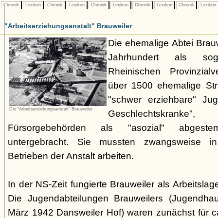
Chronik
Lexikon
Chronik
Lexikon
Chronik
Lexikon
Chronik
Lexikon
Chronik
Lexikon
"Arbeitserziehungsanstalt" Brauweiler
Die ehemalige Abtei Brauw
Jahrhundert als sog
Rheinischen Provinzial
über 1500 ehemalige Stra
"schwer erziehbare" Jug
Die "Arbeitserziehungsanstalt" Brauweiler
Geschlechtskran
Fürsorgebehörden als "asozial" abgest
untergebracht. Sie mussten zwangsweise i
Betrieben der Anstalt arbeiten.
In der NS-Zeit fungierte Brauweiler als Arbeitsla
Die Jugendabteilungen Brauweilers (Jugendhau
März 1942 Dansweiler Hof) waren zunächst für c