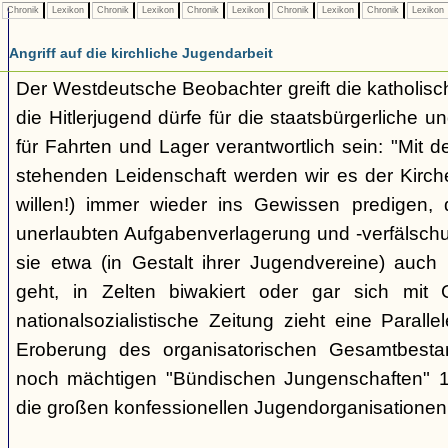
Chronik
Lexikon
Chronik
Lexikon
Chronik
Lexikon
Chronik
Lexikon
Chronik
Lexikon
Angriff auf die kirchliche Jugendarbeit
Der Westdeutsche Beobachter greift die katholisch
die Hitlerjugend dürfe für die staatsbürgerliche un
für Fahrten und Lager verantwortlich sein: "Mit
stehenden Leidenschaft werden wir es der Kirche
willen!) immer wieder ins Gewissen predigen, 
unerlaubten Aufgabenverlagerung und -verfälsch
sie etwa (in Gestalt ihrer Jugendvereine) auch k
geht, in Zelten biwakiert oder gar sich mit G
nationalsozialistische Zeitung zieht eine Paralle
Eroberung des organisatorischen Gesamtbest
noch mächtigen "Bündischen Jungenschaften" 1
die großen konfessionellen Jugendorganisationen