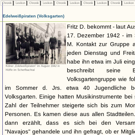
Chronik
Lexikon
Chronik
Lexikon
Chronik
Lexikon
Chronik
Lexikon
Chronik
Lexikon
Edelweißpiraten (Volksgarten)
Fritz D. bekommt - laut A
17. Dezember 1942 - im
M. Kontakt zur Gruppe 
jeden Dienstag und Frei
habe ihn etwa im Juli ei
Kölner „Edelweißpiraten“ im August 1942 in
beschreibt seine 
Höffe im Scherfbachtal
Volksgartengruppe wie fo
im Sommer d. Jrs. etwa 40 Jugendliche bei
Volksgarten. Einige hatten Musikinstrumente bei
Zahl der Teilnehmer steigerte sich bis zum Mo
Personen. Es kamen diese aus allen Stadtteilen
dann erzählt, dass es sich bei den Versa
"Navajos" gehandele und ihn gefragt, ob er Mitgl