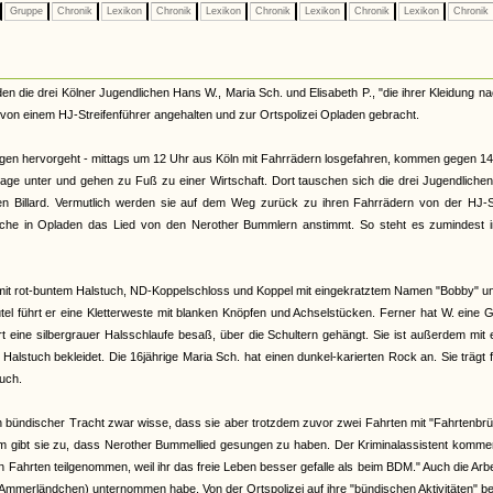
Gruppe
Chronik
Lexikon
Chronik
Lexikon
Chronik
Lexikon
Chronik
Lexikon
Chronik
en die drei Kölner Jugendlichen Hans W., Maria Sch. und Elisabeth P., "die ihrer Kleidung n
von einem HJ-Streifenführer angehalten und zur Ortspolizei Opladen gebracht.
ungen hervorgeht - mittags um 12 Uhr aus Köln mit Fahrrädern losgefahren, kommen gegen 14
arage unter und gehen zu Fuß zu einer Wirtschaft. Dort tauschen sich die drei Jugendliche
en Billard. Vermutlich werden sie auf dem Weg zurück zu ihren Fahrrädern von der HJ-St
wache in Opladen das Lied von den Nerother Bummlern anstimmt. So steht es zumindest i
mit rot-buntem Halstuch, ND-Koppelschloss und Koppel mit eingekratztem Namen "Bobby" u
el führt er eine Kletterweste mit blanken Knöpfen und Achselstücken. Ferner hat W. eine G
art eine silbergrauer Halsschlaufe besaß, über die Schultern gehängt. Sie ist außerdem mit
stuch bekleidet. Die 16jährige Maria Sch. hat einen dunkel-karierten Rock an. Sie trägt 
uch.
 in bündischer Tracht zwar wisse, dass sie aber trotzdem zuvor zwei Fahrten mit "Fahrtenbr
gibt sie zu, dass Nerother Bummellied gesungen zu haben. Der Kriminalassistent komment
 Fahrten teilgenommen, weil ihr das freie Leben besser gefalle als beim BDM." Auch die Arbe
ins Ammerländchen) unternommen habe. Von der Ortspolizei auf ihre "bündischen Aktivitäten" be