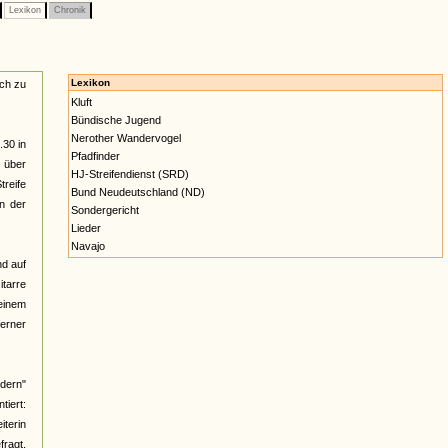
Lexikon
Chronik
Lexikon
ach zu
Kluft
Bündische Jugend
Nerother Wandervogel
.30 in
Pfadfinder
n über
HJ-Streifendienst (SRD)
reife
Bund Neudeutschland (ND)
n der
Sondergericht
Lieder
Navajo
nd auf
itarre
 einem
ferner
üdern"
iert:
iterin
fragt,