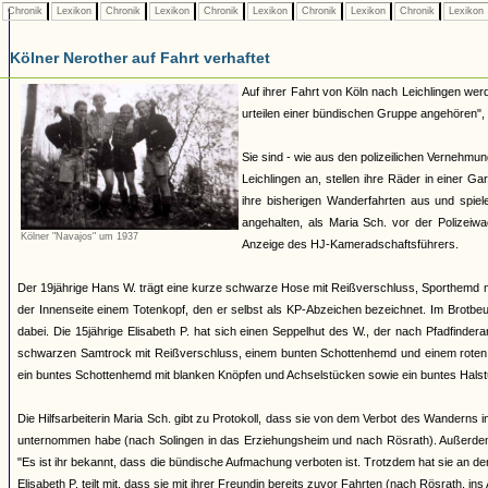
Chronik
Lexikon
Chronik
Lexikon
Chronik
Lexikon
Chronik
Lexikon
Chronik
Lexikon
Kölner Nerother auf Fahrt verhaftet
Auf ihrer Fahrt von Köln nach Leichlingen werd
urteilen einer bündischen Gruppe angehören", 
Sie sind - wie aus den polizeilichen Vernehm
Leichlingen an, stellen ihre Räder in einer G
ihre bisherigen Wanderfahrten aus und spiel
angehalten, als Maria Sch. vor der Polizei
Kölner "Navajos" um 1937
Anzeige des HJ-Kameradschaftsführers.
Der 19jährige Hans W. trägt eine kurze schwarze Hose mit Reißverschluss, Sporthemd 
der Innenseite einem Totenkopf, den er selbst als KP-Abzeichen bezeichnet. Im Brotbeut
dabei. Die 15jährige Elisabeth P. hat sich einen Seppelhut des W., der nach Pfadfinder
schwarzen Samtrock mit Reißverschluss, einem bunten Schottenhemd und einem roten Hal
ein buntes Schottenhemd mit blanken Knöpfen und Achselstücken sowie ein buntes Halst
Die Hilfsarbeiterin Maria Sch. gibt zu Protokoll, dass sie von dem Verbot des Wanderns
unternommen habe (nach Solingen in das Erziehungsheim und nach Rösrath). Außerdem 
"Es ist ihr bekannt, dass die bündische Aufmachung verboten ist. Trotzdem hat sie an den
Elisabeth P. teilt mit, dass sie mit ihrer Freundin bereits zuvor Fahrten (nach Rösrath, 