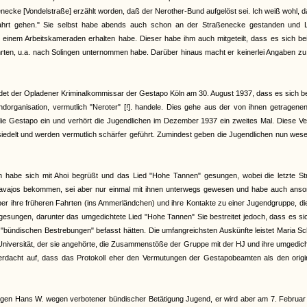
enecke [Vondelstraße] erzählt worden, daß der Nerother-Bund aufgelöst sei. Ich weiß wohl, 
hrt gehen." Sie selbst habe abends auch schon an der Straßenecke gestanden und L
on einem Arbeitskameraden erhalten habe. Dieser habe ihm auch mitgeteilt, dass es sich b
hrten, u.a. nach Solingen unternommen habe. Darüber hinaus macht er keinerlei Angaben zu
et der Opladener Kriminalkommissar der Gestapo Köln am 30. August 1937, dass es sich b
organisation, vermutlich "Neroter" [!]. handele. Dies gehe aus der von ihnen getragenen
 die Gestapo ein und verhört die Jugendlichen im Dezember 1937 ein zweites Mal. Diese V
iedelt und werden vermutlich schärfer geführt. Zumindest geben die Jugendlichen nun wese
an habe sich mit Ahoi begrüßt und das Lied "Hohe Tannen" gesungen, wobei die letzte St
Navajos bekommen, sei aber nur einmal mit ihnen unterwegs gewesen und habe auch anso
 über ihre früheren Fahrten (ins Ammerländchen) und ihre Kontakte zu einer Jugendgruppe, di
gesungen, darunter das umgedichtete Lied "Hohe Tannen" Sie bestreitet jedoch, dass es si
bündischen Bestrebungen" befasst hätten. Die umfangreichsten Auskünfte leistet Maria Sc
r Universität, der sie angehörte, die Zusammenstöße der Gruppe mit der HJ und ihre umgedic
 Verdacht auf, dass das Protokoll eher den Vermutungen der Gestapobeamten als den origi
gen Hans W. wegen verbotener bündischer Betätigung Jugend, er wird aber am 7. Februar