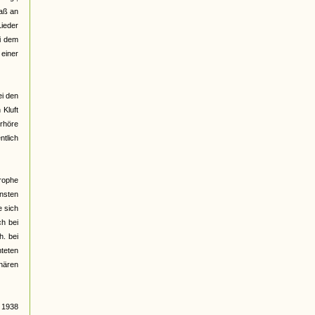
daß an
ieder
ei dem
 einer
ei den
 Kluft
erhöre
ntlich
rophe
nsten
e sich
ch bei
h. bei
hteten
nären
 1938