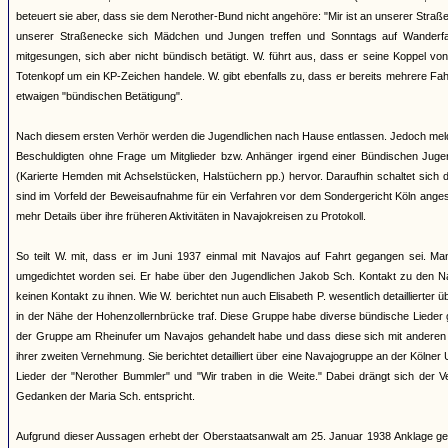
beteuert sie aber, dass sie dem Nerother-Bund nicht angehöre: "Mir ist an unserer Straß
unserer Straßenecke sich Mädchen und Jungen treffen und Sonntags auf Wanderfa
mitgesungen, sich aber nicht bündisch betätigt. W. führt aus, dass er seine Koppel v
Totenkopf um ein KP-Zeichen handele. W. gibt ebenfalls zu, dass er bereits mehrere Fa
etwaigen "bündischen Betätigung".
Nach diesem ersten Verhör werden die Jugendlichen nach Hause entlassen. Jedoch meld
Beschuldigten ohne Frage um Mitglieder bzw. Anhänger irgend einer Bündischen Jugend
(Karierte Hemden mit Achselstücken, Halstüchern pp.) hervor. Daraufhin schaltet sich
sind im Vorfeld der Beweisaufnahme für ein Verfahren vor dem Sondergericht Köln anges
mehr Details über ihre früheren Aktivitäten in Navajokreisen zu Protokoll.
So teilt W. mit, dass er im Juni 1937 einmal mit Navajos auf Fahrt gegangen sei. M
umgedichtet worden sei. Er habe über den Jugendlichen Jakob Sch. Kontakt zu den 
keinen Kontakt zu ihnen. Wie W. berichtet nun auch Elisabeth P. wesentlich detaillierter
in der Nähe der Hohenzollernbrücke traf. Diese Gruppe habe diverse bündische Lieder 
der Gruppe am Rheinufer um Navajos gehandelt habe und dass diese sich mit anderen "
ihrer zweiten Vernehmung. Sie berichtet detailliert über eine Navajogruppe an der Kölne
Lieder der "Nerother Bummler" und "Wir traben in die Weite." Dabei drängt sich der
Gedanken der Maria Sch. entspricht.
Aufgrund dieser Aussagen erhebt der Oberstaatsanwalt am 25. Januar 1938 Anklage ge