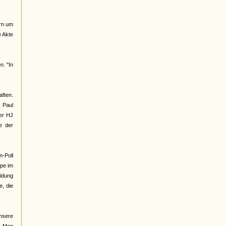
ern um
e Akte
n. "In
ften.
, Paul
der HJ
e der
n-Poll
ppe im
eidung
e, die
unsere