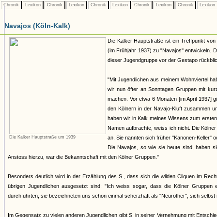
Chronik
Lexikon
Chronik
Lexikon
Chronik
Lexikon
Chronik
Lexikon
Chronik
Lexikon
Navajos (Köln-Kalk)
Die Kalker Hauptstraße ist ein Treffpunkt von 
(im Frühjahr 1937) zu "Navajos" entwickeln. D
dieser Jugendgruppe vor der Gestapo rückblic
"Mit Jugendlichen aus meinem Wohnviertel hab
wir nun öfter an Sonntagen Gruppen mit ku
machen. Vor etwa 6 Monaten [im April 1937] g
den Kölnern in der Navajo-Kluft zusammen u
haben wir in Kalk meines Wissens zum ersten 
Namen aufbrachte, weiss ich nicht. Die Kölne
Die Kalker Hauptstraße um 1939
an. Sie nannten sich früher "Kanonen-Keller" 
Die Navajos, so wie sie heute sind, haben sic
Anstoss hierzu, war die Bekanntschaft mit den Kölner Gruppen."
Besonders deutlich wird in der Erzählung des S., dass sich die wilden Cliquen im Rech
übrigen Jugendlichen ausgesetzt sind: "Ich weiss sogar, dass die Kölner Gruppen e
durchführten, sie bezeichneten uns schon einmal scherzhaft als "Neurother", sich selbst
Im Gegensatz zu vielen anderen Jugendlichen gibt S. in seiner Vernehmung mit Entschie