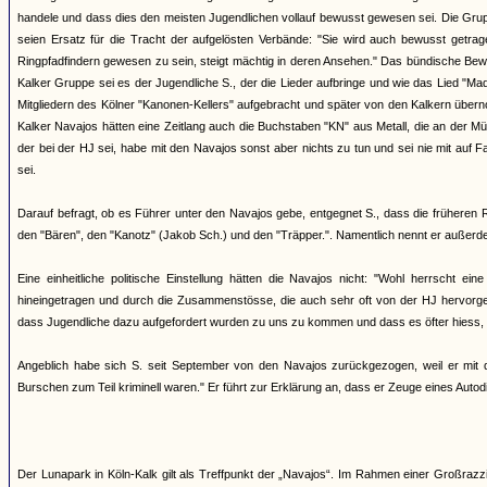
handele und dass dies den meisten Jugendlichen vollauf bewusst gewesen sei. Die Grup
seien Ersatz für die Tracht der aufgelösten Verbände: "Sie wird auch bewusst getr
Ringpfadfindern gewesen zu sein, steigt mächtig in deren Ansehen." Das bündische Bew
Kalker Gruppe sei es der Jugendliche S., der die Lieder aufbringe und wie das Lied "M
Mitgliedern des Kölner "Kanonen-Kellers" aufgebracht und später von den Kalkern über
Kalker Navajos hätten eine Zeitlang auch die Buchstaben "KN" aus Metall, die an der Mü
der bei der HJ sei, habe mit den Navajos sonst aber nichts zu tun und sei nie mit auf
sei.
Darauf befragt, ob es Führer unter den Navajos gebe, entgegnet S., dass die früheren
den "Bären", den "Kanotz" (Jakob Sch.) und den "Träpper.". Namentlich nennt er außerd
Eine einheitliche politische Einstellung hätten die Navajos nicht: "Wohl herrscht 
hineingetragen und durch die Zusammenstösse, die auch sehr oft von der HJ hervorgeruf
dass Jugendliche dazu aufgefordert wurden zu uns zu kommen und dass es öfter hiess, 
Angeblich habe sich S. seit September von den Navajos zurückgezogen, weil er mit d
Burschen zum Teil kriminell waren." Er führt zur Erklärung an, dass er Zeuge eines Auto
Der Lunapark in Köln-Kalk gilt als Treffpunkt der „Navajos“. Im Rahmen einer Großra