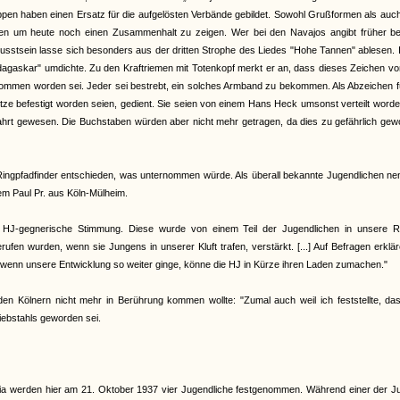
pen haben einen Ersatz für die aufgelösten Verbände gebildet. Sowohl Grußformen als auch
agen um heute noch einen Zusammenhalt zu zeigen. Wer bei den Navajos angibt früher be
usstsein lasse sich besonders aus der dritten Strophe des Liedes "Hohe Tannen" ablesen. 
adagaskar" umdichte. Zu den Kraftriemen mit Totenkopf merkt er an, dass dieses Zeichen v
nommen worden sei. Jeder sei bestrebt, ein solches Armband zu bekommen. Als Abzeichen f
tze befestigt worden seien, gedient. Sie seien von einem Hans Heck umsonst verteilt worde
 Fahrt gewesen. Die Buchstaben würden aber nicht mehr getragen, da dies zu gefährlich ge
 Ringpfadfinder entschieden, was unternommen würde. Als überall bekannte Jugendlichen ne
em Paul Pr. aus Köln-Mülheim.
eine HJ-gegnerische Stimmung. Diese wurde von einem Teil der Jugendlichen in unsere R
en wurden, wenn sie Jungens in unserer Kluft trafen, verstärkt. [...] Auf Befragen erklär
wenn unsere Entwicklung so weiter ginge, könne die HJ in Kürze ihren Laden zumachen."
en Kölnern nicht mehr in Berührung kommen wollte: "Zumal auch weil ich feststellte, das
diebstahls geworden sei.
zzia werden hier am 21. Oktober 1937 vier Jugendliche festgenommen. Während einer der 