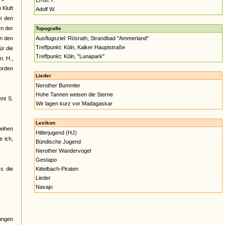
Ernst T.
 Kluft
Adolf W.
i den
In der
Topografie
on den
Ausflugsziel: Rösrath, Strandbad "Ammerland"
Treffpunkt: Köln, Kalker Hauptstraße
ür die
Treffpunkt: Köln, "Lunapark"
n. H.,
worden
Lieder
Nerother Bummler
Hohe Tannen weisen die Sterne
nnt S.
Wir lagen kurz vor Madagaskar
Lexikon
eihen
Hitlerjugend (HJ)
e ich,
Bündische Jugend
Nerother Wandervogel
Gestapo
s die
Kittelbach-Piraten
Lieder
Navajo
Jungen