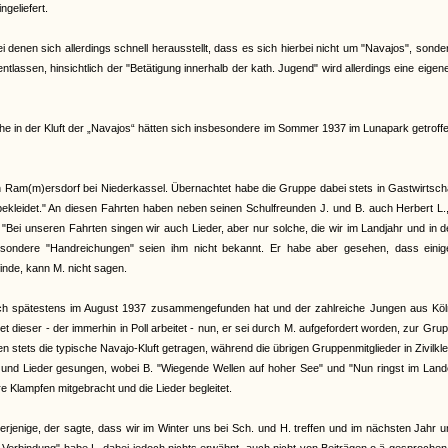
ngeliefert.
denen sich allerdings schnell herausstellt, dass es sich hierbei nicht um "Navajos", sond
lassen, hinsichtlich der "Betätigung innerhalb der kath. Jugend" wird allerdings eine eigen
 in der Kluft der „Navajos“ hätten sich insbesondere im Sommer 1937 im Lunapark getroffe
Ram(m)ersdorf bei Niederkassel. Übernachtet habe die Gruppe dabei stets in Gastwirtscha
ekleidet." An diesen Fahrten haben neben seinen Schulfreunden J. und B. auch Herbert L.
"Bei unseren Fahrten singen wir auch Lieder, aber nur solche, die wir im Landjahr und in 
esondere "Handreichungen" seien ihm nicht bekannt. Er habe aber gesehen, dass einig
inde, kann M. nicht sagen.
 sich spätestens im August 1937 zusammengefunden hat und der zahlreiche Jungen aus Köl
 dieser - der immerhin in Poll arbeitet - nun, er sei durch M. aufgefordert worden, zur Gru
n stets die typische Navajo-Kluft getragen, während die übrigen Gruppenmitglieder in Zivilkl
 und Lieder gesungen, wobei B. "Wiegende Wellen auf hoher See" und "Nun ringst im Land
re Klampfen mitgebracht und die Lieder begleitet.
derjenige, der sagte, dass wir im Winter uns bei Sch. und H. treffen und im nächsten Jahr 