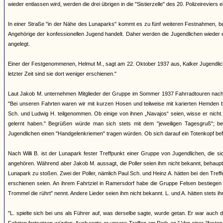
wieder entlassen wird, werden die drei übrigen in die "Sistierzelle" des 20. Polizeireviers ei
In einer Straße "in der Nähe des Lunaparks" kommt es zu fünf weiteren Festnahmen, bei 
Angehörige der konfessionellen Jugend handelt. Daher werden die Jugendlichen wieder ent
angelegt.
Einer der Festgenommenen, Helmut M., sagt am 22. Oktober 1937 aus, Kalker Jugendliche
letzter Zeit sind sie dort weniger erschienen."
Laut Jakob M. unternehmen Mitglieder der Gruppe im Sommer 1937 Fahrradtouren nach 
"Bei unseren Fahrten waren wir mit kurzen Hosen und teilweise mit karierten Hemden b
Sch. und Ludwig H. teilgenommen. Ob einige von ihnen „Navajos“ seien, wisse er nicht. 
gelernt haben." Begrüßen würde man sich stets mit dem "jeweiligen Tagesgruß"; b
Jugendlichen einen "Handgelenkriemen" tragen würden. Ob sich darauf ein Totenkopf bef
Nach Willi B. ist der Lunapark fester Treffpunkt einer Gruppe von Jugendlichen, die
angehören. Während aber Jakob M. aussagt, die Poller seien ihm nicht bekannt, behauptet
Lunapark zu stoßen. Zwei der Poller, nämlich Paul Sch. und Heinz A. hätten bei den Treffe
erschienen seien. An ihrem Fahrtziel in Ramersdorf habe die Gruppe Felsen bestiegen
Trommel die rührt" nennt. Andere Lieder seien ihm nicht bekannt. L. und A. hätten stets ih
"L. spielte sich bei uns als Führer auf, was derselbe sagte, wurde getan. Er war auch 