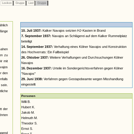
Lexikon
Gruppe
Lied
Gruppe
ählich
10. Juli 1937:
Kalker Navajos setzten HJ-Kasten in Brand
nfänge
7. September 1937:
Navajos an Schlägerei auf dem Kalker Rummelplatz
beteiligt
14. September 1937:
Verhaftung eines Kölner Navajos und Konstruktion
 sahen
des Hochverrats: Ein Fallbeispiel
en zu
26. Oktober 1937:
Weitere Verhaftungen und Durchsuchungen Kölner
ir mit
Navajos
vajos
16. Dezember 1937:
Urteile im Sondergerichtsverfahren gegen Kölner
er den
"Navajos"
nfalls
29. Juni 1938:
Verfahren gegen Gestapobeamte wegen Misshandlung
eingestellt
 sein.
tliche
Personen
Willi B.
Hubert K.
tt der
Jakob M.
hrten
Helmuth M.
Theodor S.
Ernst S.
Jugend