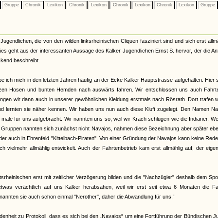
Gruppe
Chronik
Lexikon
Chronik
Lexikon
Chronik
Lexikon
Chronik
Lexikon
Gruppe
Jugendlichen, die von den wilden linksrheinischen Cliquen fasziniert sind und sich erst allm
ies geht aus der interessanten Aussage des Kalker Jugendlichen Ernst S. hervor, der die A
kend beschreibt.
e ich mich in den letzten Jahren häufig an der Ecke Kalker Hauptstrasse aufgehalten. Hier
rzen Hosen und bunten Hemden nach auswärts fahren. Wir entschlossen uns auch Fahrt
ingen wir dann auch in unserer gewöhnlichen Kleidung erstmals nach Rösrath. Dort trafen w
nd lernten sie näher kennen. Wir haben uns nun auch diese Kluft zugelegt. Den Namen Na
male für uns aufgebracht. Wir nannten uns so, weil wir Krach schlugen wie die Indianer. W
r Gruppen nannten sich zunächst nicht Navajos, nahmen diese Bezeichnung aber später ebe
oder auch in Ehrenfeld "Kittelbach-Piraten". Von einer Gründung der Navajos kann keine Rede
h vielmehr allmählig entwickelt. Auch der Fahrtenbetrieb kam erst allmählig auf, der eigen
tsrheinischen erst mit zeitlicher Verzögerung bilden und die "Nachzügler" deshalb dem Spo
twas verächtlich auf uns Kalker herabsahen, weil wir erst seit etwa 6 Monaten die Fa
 nannten sie auch schon einmal "Nerother", daher die Abwandlung für uns.“
denheit zu Protokoll, dass es sich bei den „Navajos“ um eine Fortführung der Bündischen 