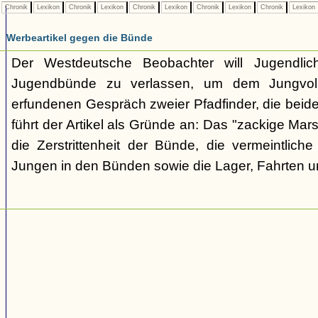
Chronik
Lexikon
Chronik
Lexikon
Chronik
Lexikon
Chronik
Lexikon
Chronik
Lexikon
Werbeartikel gegen die Bünde
Der Westdeutsche Beobachter will Jugendli
Jugendbünde zu verlassen, um dem Jungvolk
erfundenen Gespräch zweier Pfadfinder, die beid
führt der Artikel als Gründe an: Das "zackige Mars
die Zerstrittenheit der Bünde, die vermeintlich
Jungen in den Bünden sowie die Lager, Fahrten 