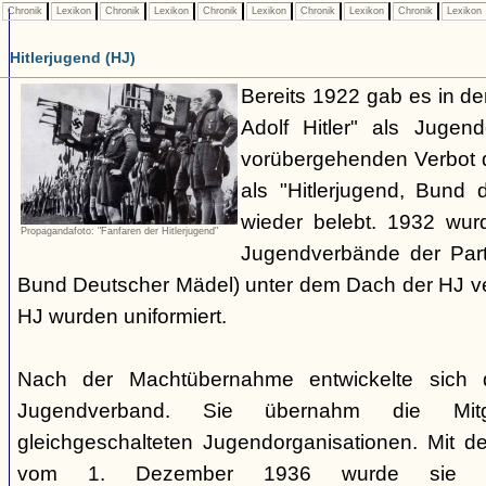
Chronik
Lexikon
Chronik
Lexikon
Chronik
Lexikon
Chronik
Lexikon
Chronik
Lexikon
Hitlerjugend (HJ)
Bereits 1922 gab es in 
Adolf Hitler" als Jugen
vorübergehenden Verbot d
als "Hitlerjugend, Bund 
wieder belebt. 1932 wurd
Propagandafoto: "Fanfaren der Hitlerjugend"
Jugendverbände der Part
Bund Deutscher Mädel) unter dem Dach der HJ vere
HJ wurden uniformiert.
Nach der Machtübernahme entwickelte sich 
Jugendverband. Sie übernahm die Mitgl
gleichgeschalteten Jugendorganisationen. Mit 
vom 1. Dezember 1936 wurde sie zu