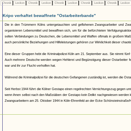
Chronik
Lexikon
Chronik
Lexikon
Chronik
Lexikon
Chronik
Lexikon
Chronik
Lexikon
Kripo verhaftet bewaffnete "Ostarbeiterbande"
Die in den Trümmern Kölns untergetauchten und geflohenen Zwangsarbeiter und Zwan
organisieren Lebensmittel und bewaffnen sich, um für die befürchteten Verfolgungsakti
selten Verbindungen zu Deutschen, die Lebensmittel und Waffen oftmals in großem Maß
auch persönliche Beziehungen und Hilfeleistungen gehören zur Wirklichkeit dieser chao
Eine dieser Gruppen hebt die Kriminalpolizei Köln am 21. September aus. Sie nimmt fünf
Auch mehrere Deutsche werden wegen Hehlerei und Begünstigung dieser Ostarbeiter fes
war und ihr zur Flucht verholfen hat.
Während die Kriminalpolizei für die deutschen Gefangenen zuständig ist, werden die Osta
Seit Herbst 1944 führt die Kölner Gestapo einen regelrechten Vernichtungszug gegen u
wenn ihnen selbst nach den Maßstäben der Gestapo kein Delikt nachgewiesen werden kann
Zwangsarbeitern am 25. Oktober 1944 in Köln-Ehrenfeld an der Ecke Schönsteinstraße/H