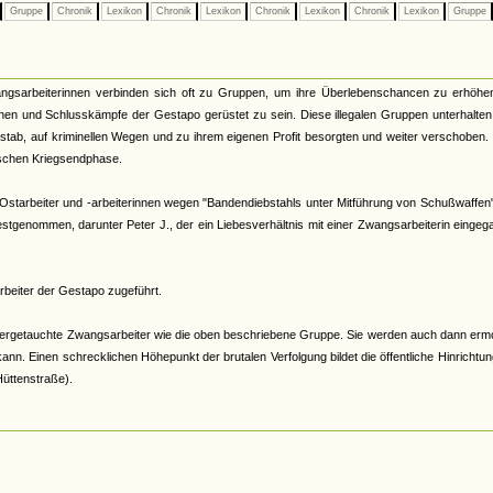
Gruppe
Chronik
Lexikon
Chronik
Lexikon
Chronik
Lexikon
Chronik
Lexikon
Gruppe
gsarbeiterinnen verbinden sich oft zu Gruppen, um ihre Überlebenschancen zu erhöhen
onen und Schlusskämpfe der Gestapo gerüstet zu sein. Diese illegalen Gruppen unterhalten
stab, auf kriminellen Wegen und zu ihrem eigenen Profit besorgten und weiter verschoben
tischen Kriegsendphase.
 Ostarbeiter und -arbeiterinnen wegen "Bandendiebstahls unter Mitführung von Schußwaffen"
tgenommen, darunter Peter J., der ein Liebesverhältnis mit einer Zwangsarbeiterin einge
rbeiter der Gestapo zugeführt.
ntergetauchte Zwangsarbeiter wie die oben beschriebene Gruppe. Sie werden auch dann erm
. Einen schrecklichen Höhepunkt der brutalen Verfolgung bildet die öffentliche Hinrichtu
üttenstraße).