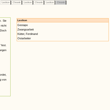
Lexikon
Chronik
Lexikon
Chronik
Lexikon
Chronik
Lexikon
. Sie
Gestapo
 nicht
Zwangsarbeit
. Doch
Kütter, Ferdinand
Ostarbeiter
 fest.
gangen
ordet,
ng von