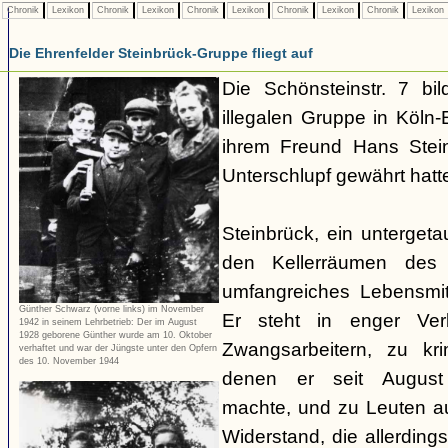
Chronik
Lexikon
Chronik
Lexikon
Chronik
Lexikon
Chronik
Lexikon
Chronik
Lexikon
Die Ehrenfelder Steinbrück-Gruppe fliegt auf
Die Schönsteinstr. 7 bil
illegalen Gruppe in Köln-E
ihrem Freund Hans Stein
Unterschlupf gewährt hatt
Steinbrück, ein untergetau
den Kellerräumen des 
umfangreiches Lebensmit
Günther Schwarz (vorne links) im November
Er steht in enger Ver
1942 in seinem Lehrbetrieb: Der im August
1928 geborene Günther wurde am 10. Oktober
Zwangsarbeitern, zu kri
verhaftet und war der Jüngste unter den Opfern
des 10. November 1944
denen er seit August
machte, und zu Leuten 
Widerstand, die allerdin