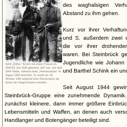
des waghalsigen Verha
Abstand zu ihm gehen.
Kurz vor ihrer Verhaftu
und S. außerdem zwei u
die vor ihrer drohenden
waren. Bei Steinbrück g
Jugendliche wie Johann 
Adolf „Dölfes“ Schütz mit einem Freund um
1942/43: Der 1926 geborene „Adi“ war, seit April
und Barthel Schink ein un
1944 Soldat, während eines „Heimaturlaubs“ im
August 1944 desertiert. Er wurde am 20.
Oktober 1944 aufgrund einer Denunziation als
letzter der Hingerichteten verhaftet.
Seit August 1944 gewin
Steinbrück-Gruppe eine zunehmende Dynamik.
zunächst kleinere, dann immer größere Einbrü
Lebensmitteln und Waffen, an denen auch versc
Handlanger und Botengänger beteiligt sind.