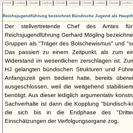
Chronik
Lexikon
Chronik
Lexikon
Chronik
Lexikon
Chronik
Lexikon
Chronik
Lexikon
Reichsjugendführung bezeichnet Bündische Jugend als Hauptf
Der stellvertretende Chef des Amtes fü
Reichsjugendführung Gerhard Mögling bezeichnet 
Gruppen als "Träger des Bolschewismus" und "sc
Das passiert zu einem Zeitpunkt, als zum ei
Widerstand im wesentlichen zerschlagen ist. Zum
HJ gelangten bündischen Strukturen und Führer
Anfangszeit gern bedient hatte, bereits überwi
ausgeschlossen, weil die weitgehend stabilisier
benötigt. Aus dieser lediglich argumentativ konst
Sachverhalte ist dann die Kopplung "bündisch-
die sich bis in die Endphase des "Dritte
Einschätzungen der Verfolgungsorgane zog.