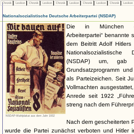
Chronik
Lexikon
Chronik
Lexikon
Chronik
Lexikon
Chronik
Lexikon
Chronik
Lexikon
Nationalsozialistische Deutsche Arbeiterpartei (NSDAP)
Die in München ge
Arbeiterpartei“ benannte 
dem Beitritt Adolf Hitle
Nationalsozialistische 
(NSDAP) um, gab s
Grundsatzprogramm und
als Parteizeichen. Seit Ju
Vollmachten ausgestattet,
Anrede seit 1922 „Führe
streng nach dem Führerpri
NSDAP-Wahlplakat aus dem Jahr 1932
Nach dem gescheiterten 
wurde die Partei zunächst verboten und Hitler i