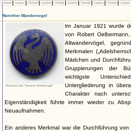
Chronik
Lexikon
Chronik
Lexikon
Chronik
Lexikon
Chronik
Lexikon
Chronik
Lexikon
Nerother Wandervogel
Im Januar 1921 wurde d
von Robert Oelbermann, 
Altwandervögel, gegrün
Merkmalen („Adelsherrsc
Mädchen und Durchführu
Gruppierungen der Bü
wichtigste Untersc
Untergliederung in über
Abzeichen des "Nerother Wandervogel"
Charakter nach untersc
Eigenständigkeit führte immer wieder zu Abs
Neuaufnahmen.
Ein anderes Merkmal war die Durchführung von 