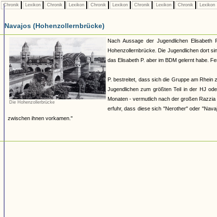
Chronik
Lexikon
Chronik
Lexikon
Chronik
Lexikon
Chronik
Lexikon
Chronik
Lexikon
Navajos (Hohenzollernbrücke)
Nach Aussage der Jugendlichen Elisabeth P
Hohenzollernbrücke. Die Jugendlichen dort si
das Elisabeth P. aber im BDM gelernt habe. F
P. bestreitet, dass sich die Gruppe am Rhein
Jugendlichen zum größten Teil in der HJ od
Monaten - vermutlich nach der großen Razzia
Die Hohenzollerbrücke
erfuhr, dass diese sich "Nerother" oder "Nav
zwischen ihnen vorkamen."