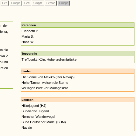
Lied
Gruppe
Lied
Gruppe
Person
Gruppe
Personen
n der
Elisabeth P.
e ist,
Maria S.
Hans W.
en die
Topografie
twa 2
Treffpunkt: Köln, Hohenzollernbrücke
en und
ereien
Lieder
Die Sonne von Mexiko (Der Navajo)
Hohe Tannen weisen die Sterne
Wir lagen kurz vor Madagaskar
Lexikon
Hitlerjugend (HJ)
Bündische Jugend
Nerother Wandervogel
Bund Deutscher Mädel (BDM)
Navajo