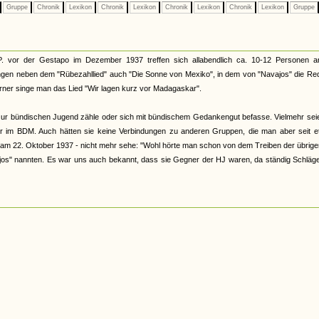
Gruppe
Chronik
Lexikon
Chronik
Lexikon
Chronik
Lexikon
Chronik
Lexikon
Gruppe
. vor der Gestapo im Dezember 1937 treffen sich allabendlich ca. 10-12 Personen a
ngen neben dem "Rübezahllied" auch "Die Sonne von Mexiko", in dem von "Navajos" die Red
erner singe man das Lied "Wir lagen kurz vor Madagaskar".
 zur bündischen Jugend zähle oder sich mit bündischem Gedankengut befasse. Vielmehr sei
er im BDM. Auch hätten sie keine Verbindungen zu anderen Gruppen, die man aber seit e
 am 22. Oktober 1937 - nicht mehr sehe: "Wohl hörte man schon von dem Treiben der übrig
ajos" nannten. Es war uns auch bekannt, dass sie Gegner der HJ waren, da ständig Schläg