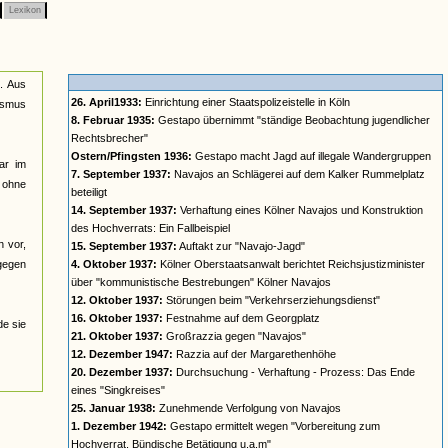
Lexikon
n. Aus
26. April1933:
Einrichtung einer Staatspolizeistelle in Köln
lismus
8. Februar 1935:
Gestapo übernimmt "ständige Beobachtung jugendlicher
Rechtsbrecher"
Ostern/Pfingsten 1936:
Gestapo macht Jagd auf illegale Wandergruppen
ar im
7. September 1937:
Navajos an Schlägerei auf dem Kalker Rummelplatz
n ohne
beteiligt
14. September 1937:
Verhaftung eines Kölner Navajos und Konstruktion
des Hochverrats: Ein Fallbeispiel
n vor,
15. September 1937:
Auftakt zur "Navajo-Jagd"
 gegen
4. Oktober 1937:
Kölner Oberstaatsanwalt berichtet Reichsjustizminister
über "kommunistische Bestrebungen" Kölner Navajos
12. Oktober 1937:
Störungen beim "Verkehrserziehungsdienst"
16. Oktober 1937:
Festnahme auf dem Georgplatz
de sie
21. Oktober 1937:
Großrazzia gegen "Navajos"
12. Dezember 1947:
Razzia auf der Margarethenhöhe
20. Dezember 1937:
Durchsuchung - Verhaftung - Prozess: Das Ende
eines "Singkreises"
25. Januar 1938:
Zunehmende Verfolgung von Navajos
1. Dezember 1942:
Gestapo ermittelt wegen "Vorbereitung zum
Hochverrat, Bündische Betätigung u.a.m"