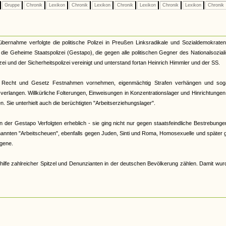
Gruppe
Chronik
Lexikon
Chronik
Lexikon
Chronik
Lexikon
Chronik
Lexikon
Chronik
tübernahme verfolgte die politische Polizei in Preußen Linksradikale und Sozialdemokrate
33 die Geheime Staatspolizei (Gestapo), die gegen alle politischen Gegner des Nationalsozia
zei und der Sicherheitspolizei vereinigt und unterstand fortan Heinrich Himmler und der SS.
 Recht und Gesetz Festnahmen vornehmen, eigenmächtig Strafen verhängen und sog
verlangen. Willkürliche Folterungen, Einweisungen in Konzentrationslager und Hinrichtunge
 Sie unterhielt auch die berüchtigten "Arbeitserziehungslager".
der Gestapo Verfolgten erheblich - sie ging nicht nur gegen staatsfeindliche Bestrebunge
nannten "Arbeitscheuen", ebenfalls gegen Juden, Sinti und Roma, Homosexuelle und später
gene.
hilfe zahlreicher Spitzel und Denunzianten in der deutschen Bevölkerung zählen. Damit wur