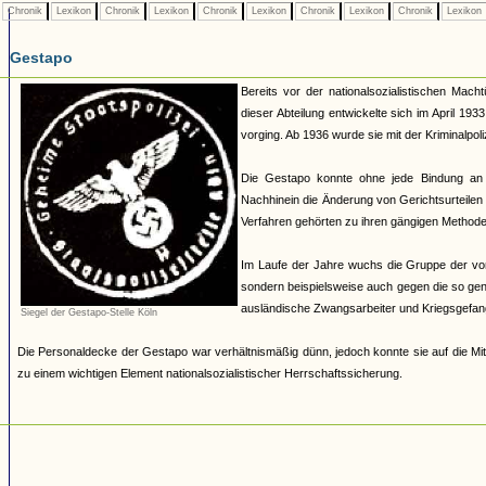
Chronik
Lexikon
Chronik
Lexikon
Chronik
Lexikon
Chronik
Lexikon
Chronik
Lexikon
Gestapo
Bereits vor der nationalsozialistischen Mach
dieser Abteilung entwickelte sich im April 19
vorging. Ab 1936 wurde sie mit der Kriminalpoli
Die Gestapo konnte ohne jede Bindung an
Nachhinein die Änderung von Gerichtsurteilen 
Verfahren gehörten zu ihren gängigen Methoden.
Im Laufe der Jahre wuchs die Gruppe der von 
sondern beispielsweise auch gegen die so ge
ausländische Zwangsarbeiter und Kriegsgefan
Siegel der Gestapo-Stelle Köln
Die Personaldecke der Gestapo war verhältnismäßig dünn, jedoch konnte sie auf die Mit
zu einem wichtigen Element nationalsozialistischer Herrschaftssicherung.