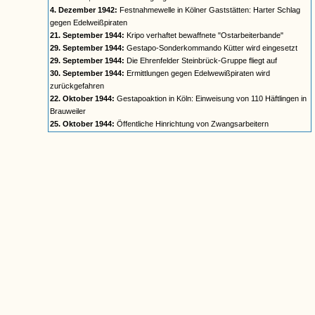
4. Dezember 1942:
Festnahmewelle in Kölner Gaststätten: Harter Schlag
gegen Edelweißpiraten
21. September 1944:
Kripo verhaftet bewaffnete "Ostarbeiterbande"
29. September 1944:
Gestapo-Sonderkommando Kütter wird eingesetzt
29. September 1944:
Die Ehrenfelder Steinbrück-Gruppe fliegt auf
30. September 1944:
Ermittlungen gegen Edelwewißpiraten wird
zurückgefahren
22. Oktober 1944:
Gestapoaktion in Köln: Einweisung von 110 Häftlingen in
Brauweiler
25. Oktober 1944:
Öffentliche Hinrichtung von Zwangsarbeitern