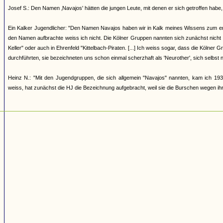
Josef S.: Den Namen ‚Navajos' hätten die jungen Leute, mit denen er sich getroffen h
Ein Kalker Jugendlicher: "Den Namen Navajos haben wir in Kalk meines Wissens zum erst
den Namen aufbrachte weiss ich nicht. Die Kölner Gruppen nannten sich zunächst nicht
Keller" oder auch in Ehrenfeld "Kittelbach-Piraten. [...] Ich weiss sogar, dass die Kölner
durchführten, sie bezeichneten uns schon einmal scherzhaft als 'Neurother', sich selbst 
Heinz N.: "Mit den Jugendgruppen, die sich allgemein "Navajos" nannten, kam ich 193
weiss, hat zunächst die HJ die Bezeichnung aufgebracht, weil sie die Burschen wegen ihrer