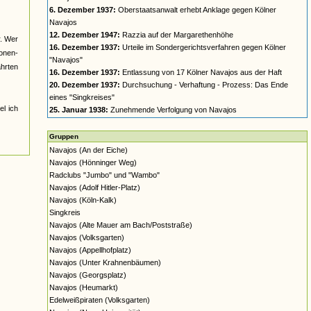
6. Dezember 1937:
Oberstaatsanwalt erhebt Anklage gegen Kölner
Navajos
12. Dezember 1947:
Razzia auf der Margarethenhöhe
r. Wer
16. Dezember 1937:
Urteile im Sondergerichtsverfahren gegen Kölner
nonen-
"Navajos"
ahrten
16. Dezember 1937:
Entlassung von 17 Kölner Navajos aus der Haft
20. Dezember 1937:
Durchsuchung - Verhaftung - Prozess: Das Ende
eines "Singkreises"
el ich
25. Januar 1938:
Zunehmende Verfolgung von Navajos
Gruppen
Navajos (An der Eiche)
Navajos (Hönninger Weg)
Radclubs "Jumbo" und "Wambo"
Navajos (Adolf Hitler-Platz)
Navajos (Köln-Kalk)
Singkreis
Navajos (Alte Mauer am Bach/Poststraße)
Navajos (Volksgarten)
Navajos (Appellhofplatz)
Navajos (Unter Krahnenbäumen)
Navajos (Georgsplatz)
Navajos (Heumarkt)
Edelweißpiraten (Volksgarten)