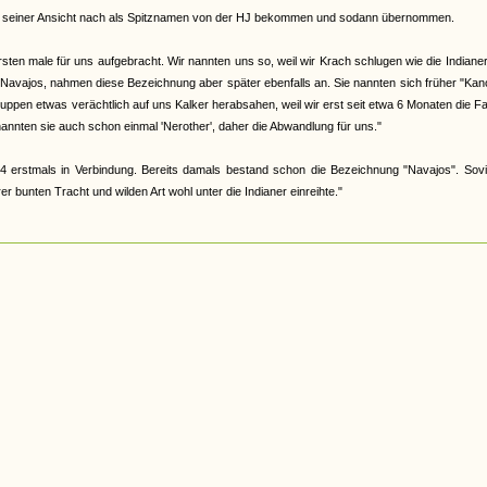
abe, seiner Ansicht nach als Spitznamen von der HJ bekommen und sodann übernommen.
en male für uns aufgebracht. Wir nannten uns so, weil wir Krach schlugen wie die Indiane
 Navajos, nahmen diese Bezeichnung aber später ebenfalls an. Sie nannten sich früher "Ka
 Gruppen etwas verächtlich auf uns Kalker herabsahen, weil wir erst seit etwa 6 Monaten die F
nannten sie auch schon einmal 'Nerother', daher die Abwandlung für uns."
4 erstmals in Verbindung. Bereits damals bestand schon die Bezeichnung "Navajos". Sovi
 bunten Tracht und wilden Art wohl unter die Indianer einreihte."