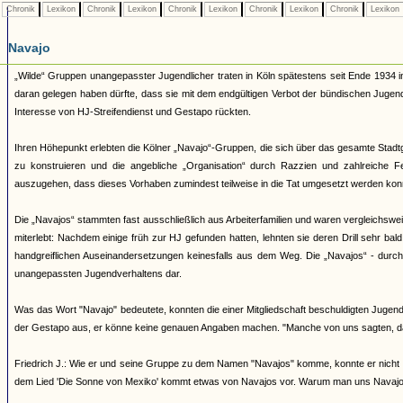
Chronik
Lexikon
Chronik
Lexikon
Chronik
Lexikon
Chronik
Lexikon
Chronik
Lexikon
Navajo
„Wilde“ Gruppen unangepasster Jugendlicher traten in Köln spätestens seit Ende 1934 i
daran gelegen haben dürfte, dass sie mit dem endgültigen Verbot der bündischen Juge
Interesse von HJ-Streifendienst und Gestapo rückten.
Ihren Höhepunkt erlebten die Kölner „Navajo“-Gruppen, die sich über das gesamte Stadtg
zu konstruieren und die angebliche „Organisation“ durch Razzien und zahlreiche 
auszugehen, dass dieses Vorhaben zumindest teilweise in die Tat umgesetzt werden kon
Die „Navajos“ stammten fast ausschließlich aus Arbeiterfamilien und waren vergleichsw
miterlebt: Nachdem einige früh zur HJ gefunden hatten, lehnten sie deren Drill sehr bal
handgreiflichen Auseinandersetzungen keinesfalls aus dem Weg. Die „Navajos“ - durch ih
unangepassten Jugendverhaltens dar.
Was das Wort "Navajo" bedeutete, konnten die einer Mitgliedschaft beschuldigten Jugendl
der Gestapo aus, er könne keine genauen Angaben machen. "Manche von uns sagten, d
Friedrich J.: Wie er und seine Gruppe zu dem Namen "Navajos" komme, konnte er nicht 
dem Lied 'Die Sonne von Mexiko' kommt etwas von Navajos vor. Warum man uns Navajos 