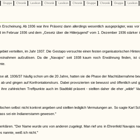
Gruppe
Chronik
Lexikon
Chronik
Lexikon
Chronik
Gruppe
Chronik
Gruppe
Lexikon
n Erscheinung. Ab 1936 war ihre Präsenz dann allerdings wesentlich ausgeprägter, was vor
nd im Februar 1936 und dem „Gesetz über die Hitlerjugend“ vom 1. Dezember 1936 stärker 
ebiet verteilten, im Jahr 1937. Die Gestapo versuchte einen festen organisatorischen Hinte
Festnahmen aufzulösen. Da die „Navajos“ seit 1938 kaum noch Erwähnung finden, ist 
nte.
eise alt. 1936/37 häufig schon um die 20 Jahre, hatten sie die Phase der Machtübernahme b
d ab und gingen auf Konfrontationskurs. Dabei provozierten sie bewusst und öffentlich und 
re zahlreichen Treffpunkte auch im Stadtbild präsent - stellten daher die eher „wilde“ Va
ochen selbst nicht konkret angeben und stellten lediglich Vermutungen an. So sagte Karl Sc
ass sei ein Indianerstamm gewesen."
erklären. "Der Name wurde uns von anderen zugelegt. Man rief uns in Ehrenfeld Navajos na
nannte, weiß ich nicht."