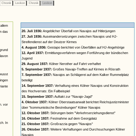
Chronik
Lexikon
Chronik
Lexikon
 allem
20. Juli 1936:
Angeblicher Überfall von Navajos auf Hitlerjungen
in das
27. Juli 1936:
Auseinandersetzungen zwischen Navajos und HJ-
Streifendienst auf der Deutzer Kirmes
4. August 1936:
Gestapo berichtet von Überfällen auf HJ-Angehörige
rgrund
12. April 1937:
Ermittlungsverfahren wegen Fortführung der bündischen
davon
Jugend
29. August 1937:
Kölner Nerother auf Fahrt verhaftet
5. September 1937:
Großes Navajo-Treffen auf Kirmes in Rösrath
ewusst
7. September 1937:
Navajos an Schlägerei auf dem Kalker Rummelplatz
gingen
beteiligt
14. September 1937:
Verhaftung eines Kölner Navajos und Konstruktion
riante
des Hochverrats: Ein Fallbeispiel
15. September 1937:
Auftakt zur "Navajo-Jagd"
4. Oktober 1937:
Kölner Oberstaatsanwalt berichtet Reichsjustizminister
h. vor
über "kommunistische Bestrebungen" Kölner Navajos
12. Oktober 1937:
Störungen beim "Verkehrserziehungsdienst"
16. Oktober 1937:
Festnahme auf dem Georgplatz
ch. In
21. Oktober 1937:
Großrazzia gegen "Navajos"
26. Oktober 1937:
Weitere Verhaftungen und Durchsuchungen Kölner
Navajos