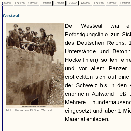
Chronik
Lexikon
Chronik
Lexikon
Chronik
Lexikon
Chronik
Lexikon
Chronik
Lexikon
Westwall
Der Westwall war ein
Befestigungslinie zur S
des Deutschen Reichs. 1
Unterstände und Betonh
Höckerlinien) sollten ei
und vor allem Panzer 
erstreckten sich auf ei
der Schweiz bis in den
enormem Aufwand ließ si
Mehrere hunderttausen
eingesetzt und über 1 M
Adolf Hitler im Jahr 1939 am Westwall
Material entladen.