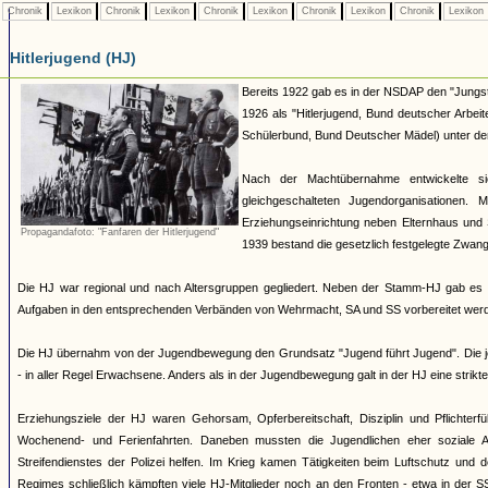
Chronik
Lexikon
Chronik
Lexikon
Chronik
Lexikon
Chronik
Lexikon
Chronik
Lexikon
Hitlerjugend (HJ)
Bereits 1922 gab es in der NSDAP den "Jungst
1926 als "Hitlerjugend, Bund deutscher Arbei
Schülerbund, Bund Deutscher Mädel) unter dem 
Nach der Machtübernahme entwickelte si
gleichgeschalteten Jugendorganisationen
Erziehungseinrichtung neben Elternhaus und 
Propagandafoto: "Fanfaren der Hitlerjugend"
1939 bestand die gesetzlich festgelegte Zwang
Die HJ war regional und nach Altersgruppen gegliedert. Neben der Stamm-HJ gab es S
Aufgaben in den entsprechenden Verbänden von Wehrmacht, SA und SS vorbereitet werde
Die HJ übernahm von der Jugendbewegung den Grundsatz "Jugend führt Jugend". Die jew
- in aller Regel Erwachsene. Anders als in der Jugendbewegung galt in der HJ eine strik
Erziehungsziele der HJ waren Gehorsam, Opferbereitschaft, Disziplin und Pflichterfü
Wochenend- und Ferienfahrten. Daneben mussten die Jugendlichen eher soziale A
Streifendienstes der Polizei helfen. Im Krieg kamen Tätigkeiten beim Luftschutz und
Regimes schließlich kämpften viele HJ-Mitglieder noch an den Fronten - etwa in der S