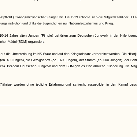
pflicht (Zwangsmitgliedschaft) eingeführt. Bis 1939 erhöhte sich die Mitgliedszahl der HJ a
gsinstitution und drillte die Jugendlichen auf Nationalsozialismus und Krieg.
e 10-14 Jahre alten Jungen (Pimpfe) gehörten zum Deutschen Jungvolk in der Hitlerjugen
cher Mädel (BDM) organisiert.
auf die Unterordnung im NS-Staat und auf den Kriegseinsatz vorbereitet werden. Die Hitler
r (ca. 40 Jungen), die Gefolgschaft (ca. 160 Jungen), der Stamm (ca. 600 Jungen), der Ban
en). Bei dem Deutschen Jungvolk und dem BDM gab es eine ähnliche Gliederung. Die Mitgl
jährige wurden ohne jegliche Erfahrung und schlecht ausgebildet in den Kampf gesch