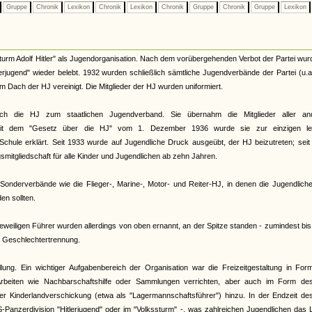
Gruppe
Chronik
Lexikon
Chronik
Lexikon
Chronik
Gruppe
Chronik
Gruppe
Lexikon
urm Adolf Hitler" als Jugendorganisation. Nach dem vorübergehenden Verbot der Partei wur
terjugend" wieder belebt. 1932 wurden schließlich sämtliche Jugendverbände der Partei (u.
Dach der HJ vereinigt. Die Mitglieder der HJ wurden uniformiert.
ch die HJ zum staatlichen Jugendverband. Sie übernahm die Mitglieder aller an
. Mit dem "Gesetz über die HJ" vom 1. Dezember 1936 wurde sie zur einzigen le
Schule erklärt. Seit 1933 wurde auf Jugendliche Druck ausgeübt, der HJ beizutreten; sei
smitgliedschaft für alle Kinder und Jugendlichen ab zehn Jahren.
onderverbände wie die Flieger-, Marine-, Motor- und Reiter-HJ, in denen die Jugendliche
n sollten.
eiligen Führer wurden allerdings von oben ernannt, an der Spitze standen - zumindest bi
te Geschlechtertrennung.
llung. Ein wichtiger Aufgabenbereich der Organisation war die Freizeitgestaltung in Fo
rbeiten wie Nachbarschaftshilfe oder Sammlungen verrichten, aber auch im Form de
 der Kinderlandverschickung (etwa als "Lagermannschaftsführer") hinzu. In der Endzeit d
S-Panzerdivision "Hitlerjugend" oder im "Volkssturm" -, was zahlreichen Jugendlichen das