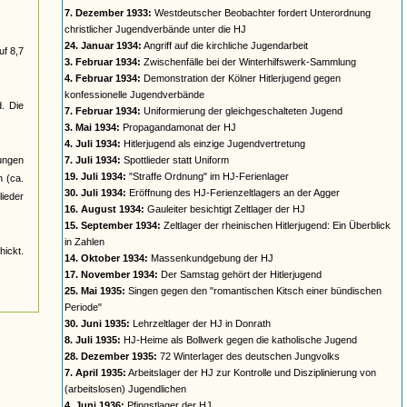
7. Dezember 1933:
Westdeutscher Beobachter fordert Unterordnung
christlicher Jugendverbände unter die HJ
24. Januar 1934:
Angriff auf die kirchliche Jugendarbeit
uf 8,7
3. Februar 1934:
Zwischenfälle bei der Winterhilfswerk-Sammlung
4. Februar 1934:
Demonstration der Kölner Hitlerjugend gegen
konfessionelle Jugendverbände
d. Die
7. Februar 1934:
Uniformierung der gleichgeschalteten Jugend
3. Mai 1934:
Propagandamonat der HJ
4. Juli 1934:
Hitlerjugend als einzige Jugendvertretung
jungen
7. Juli 1934:
Spottlieder statt Uniform
19. Juli 1934:
"Straffe Ordnung" im HJ-Ferienlager
n (ca.
30. Juli 1934:
Eröffnung des HJ-Ferienzeltlagers an der Agger
ieder
16. August 1934:
Gauleiter besichtigt Zeltlager der HJ
15. September 1934:
Zeltlager der rheinischen Hitlerjugend: Ein Überblick
in Zahlen
ickt.
14. Oktober 1934:
Massenkundgebung der HJ
17. November 1934:
Der Samstag gehört der Hitlerjugend
25. Mai 1935:
Singen gegen den "romantischen Kitsch einer bündischen
Periode"
30. Juni 1935:
Lehrzeltlager der HJ in Donrath
8. Juli 1935:
HJ-Heime als Bollwerk gegen die katholische Jugend
28. Dezember 1935:
72 Winterlager des deutschen Jungvolks
7. April 1935:
Arbeitslager der HJ zur Kontrolle und Disziplinierung von
(arbeitslosen) Jugendlichen
4. Juni 1936:
Pfingstlager der HJ