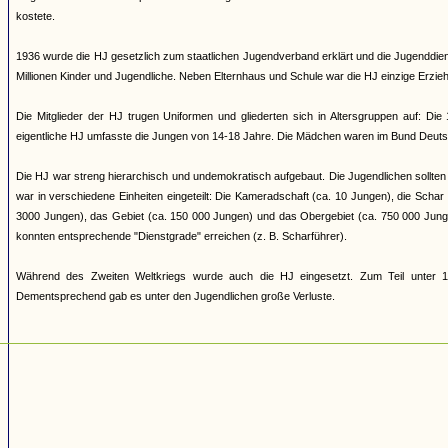
kostete.
1936 wurde die HJ gesetzlich zum staatlichen Jugendverband erklärt und die Jugenddienst
Millionen Kinder und Jugendliche. Neben Elternhaus und Schule war die HJ einzige Erziehun
Die Mitglieder der HJ trugen Uniformen und gliederten sich in Altersgruppen auf: Di
eigentliche HJ umfasste die Jungen von 14-18 Jahre. Die Mädchen waren im Bund Deuts
Die HJ war streng hierarchisch und undemokratisch aufgebaut. Die Jugendlichen sollten 
war in verschiedene Einheiten eingeteilt: Die Kameradschaft (ca. 10 Jungen), die Scha
3000 Jungen), das Gebiet (ca. 150 000 Jungen) und das Obergebiet (ca. 750 000 Jung
konnten entsprechende "Dienstgrade" erreichen (z. B. Scharführer).
Während des Zweiten Weltkriegs wurde auch die HJ eingesetzt. Zum Teil unter 17
Dementsprechend gab es unter den Jugendlichen große Verluste.