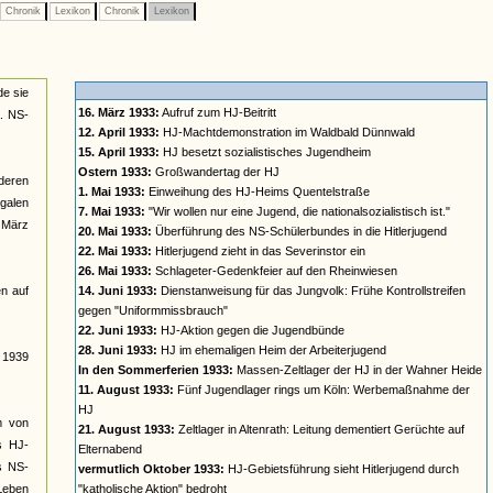
Chronik
Lexikon
Chronik
Lexikon
de sie
16. März 1933:
Aufruf zum HJ-Beitritt
a. NS-
12. April 1933:
HJ-Machtdemonstration im Waldbald Dünnwald
15. April 1933:
HJ besetzt sozialistisches Jugendheim
Ostern 1933:
Großwandertag der HJ
deren
1. Mai 1933:
Einweihung des HJ-Heims Quentelstraße
galen
7. Mai 1933:
"Wir wollen nur eine Jugend, die nationalsozialistisch ist."
t März
20. Mai 1933:
Überführung des NS-Schülerbundes in die Hitlerjugend
22. Mai 1933:
Hitlerjugend zieht in das Severinstor ein
26. Mai 1933:
Schlageter-Gedenkfeier auf den Rheinwiesen
n auf
14. Juni 1933:
Dienstanweisung für das Jungvolk: Frühe Kontrollstreifen
gegen "Uniformmissbrauch"
22. Juni 1933:
HJ-Aktion gegen die Jugendbünde
28. Juni 1933:
HJ im ehemaligen Heim der Arbeiterjugend
s 1939
In den Sommerferien 1933:
Massen-Zeltlager der HJ in der Wahner Heide
11. August 1933:
Fünf Jugendlager rings um Köln: Werbemaßnahme der
HJ
rm von
21. August 1933:
Zeltlager in Altenrath: Leitung dementiert Gerüchte auf
s HJ-
Elternabend
es NS-
vermutlich Oktober 1933:
HJ-Gebietsführung sieht Hitlerjugend durch
 Leben
"katholische Aktion" bedroht