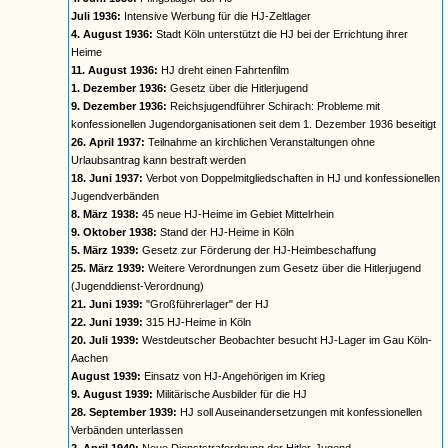
Juli 1936:
Intensive Werbung für die HJ-Zeltlager
4. August 1936:
Stadt Köln unterstützt die HJ bei der Errichtung ihrer
Heime
11. August 1936:
HJ dreht einen Fahrtenfilm
1. Dezember 1936:
Gesetz über die Hitlerjugend
9. Dezember 1936:
Reichsjugendführer Schirach: Probleme mit
konfessionellen Jugendorganisationen seit dem 1. Dezember 1936 beseitigt
26. April 1937:
Teilnahme an kirchlichen Veranstaltungen ohne
Urlaubsantrag kann bestraft werden
18. Juni 1937:
Verbot von Doppelmitgliedschaften in HJ und konfessionellen
Jugendverbänden
8. März 1938:
45 neue HJ-Heime im Gebiet Mittelrhein
9. Oktober 1938:
Stand der HJ-Heime in Köln
5. März 1939:
Gesetz zur Förderung der HJ-Heimbeschaffung
25. März 1939:
Weitere Verordnungen zum Gesetz über die Hitlerjugend
(Jugenddienst-Verordnung)
21. Juni 1939:
"Großführerlager" der HJ
22. Juni 1939:
315 HJ-Heime in Köln
20. Juli 1939:
Westdeutscher Beobachter besucht HJ-Lager im Gau Köln-
Aachen
August 1939:
Einsatz von HJ-Angehörigen im Krieg
9. August 1939:
Militärische Ausbilder für die HJ
28. September 1939:
HJ soll Auseinandersetzungen mit konfessionellen
Verbänden unterlassen