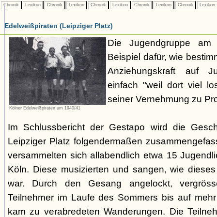
Chronik
Lexikon
Chronik
Lexikon
Chronik
Lexikon
Chronik
Lexikon
Chronik
Lexikon
Edelweißpiraten (Leipziger Platz)
Die Jugendgruppe am L
Beispiel dafür, wie besti
Anziehungskraft auf Ju
einfach "weil dort viel l
seiner Vernehmung zu Prot
Kölner Edelweißpiraten um 1940/41
Im Schlussbericht der Gestapo wird die Gesc
Leipziger Platz folgendermaßen zusammengefas
versammelten sich allabendlich etwa 15 Jugendli
Köln. Diese musizierten und sangen, wie diese
war. Durch den Gesang angelockt, vergröss
Teilnehmer im Laufe des Sommers bis auf mehr 
kam zu verabredeten Wanderungen. Die Teilnehm