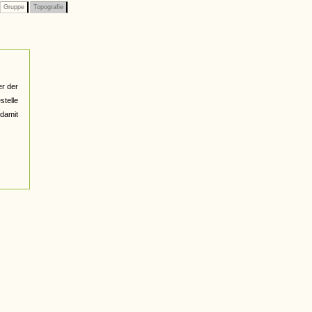
Gruppe
Topografie
er der
telle
 damit