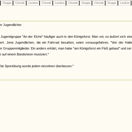
Gruppe
Chronik
Lexikon
Chronik
Lexikon
Chronik
Gruppe
Chronik
Gruppe
Lexikon
r Jugendlicher.
Jugendgruppe "An der Eiche" häufiger auch in den Königsforst. Man sei, so äußert sich ein
rt. Jene Jugendlichen, die ein Fahrrad besaßen, seien vorausgefahren. "Von der Haltes
er Gruppenmitglieder. Ein anders erklärt, man habe "am Königsforst ein Floß gebaut" und sei
e auf einem Bandoneon musiziert."
"Die Sportübung wurde jedem einzelnen überlassen."