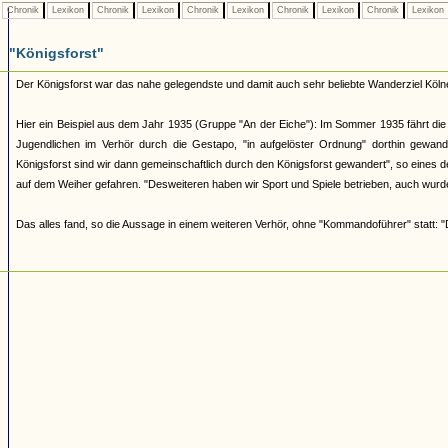
Chronik
Lexikon
Chronik
Lexikon
Chronik
Lexikon
Chronik
Lexikon
Chronik
Lexikon
"Königsforst"
Der Königsforst war das nahe gelegendste und damit auch sehr beliebte Wanderziel Kölne
Hier ein Beispiel aus dem Jahr 1935 (Gruppe "An der Eiche"): Im Sommer 1935 fährt die 
Jugendlichen im Verhör durch die Gestapo, "in aufgelöster Ordnung" dorthin gewande
Königsforst sind wir dann gemeinschaftlich durch den Königsforst gewandert", so eines d
auf dem Weiher gefahren. "Desweiteren haben wir Sport und Spiele betrieben, auch wurd
Das alles fand, so die Aussage in einem weiteren Verhör, ohne "Kommandoführer" statt: 