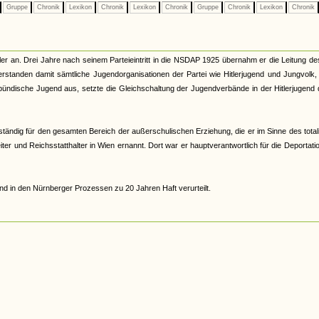
Gruppe
Chronik
Lexikon
Chronik
Lexikon
Chronik
Gruppe
Chronik
Lexikon
Chronik
er an. Drei Jahre nach seinem Parteieintritt in die NSDAP 1925 übernahm er die Leitung d
tanden damit sämtliche Jugendorganisationen der Partei wie Hitlerjugend und Jungvolk,
ündische Jugend aus, setzte die Gleichschaltung der Jugendverbände in der Hitlerjugend
ständig für den gesamten Bereich der außerschulischen Erziehung, die er im Sinne des total
r und Reichsstatthalter in Wien ernannt. Dort war er hauptverantwortlich für die Deportati
d in den Nürnberger Prozessen zu 20 Jahren Haft verurteilt.