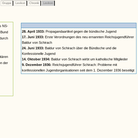
Gruppe
Lexikon
Chronik
Lexikon
es NS-
28. April 1933:
Propagandaartikel gegen die bündische Jugend
 Bund
17. Juni 1933:
Erste Verordnungen des neu ernannten Reichsjugendführer
 durch
Baldur von Schirach
24. Juni 1933:
Baldur von Schirach über die Bündische und die
Konfessionelle Jugend
itären
14. Oktober 1934:
Baldur von Schirach wirbt um katholische Mitglieder
on der
9. Dezember 1936:
Reichsjugendführer Schirach: Probleme mit
konfessionellen Jugendorganisationen seit dem 1. Dezember 1936 beseitigt