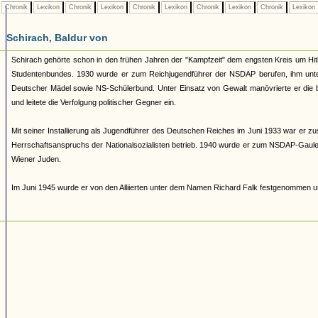
Chronik
Lexikon
Chronik
Lexikon
Chronik
Lexikon
Chronik
Lexikon
Chronik
Lexikon
Schirach, Baldur von
Schirach gehörte schon in den frühen Jahren der "Kampfzeit" dem engsten Kreis um Hitl
Studentenbundes. 1930 wurde er zum Reichjugendführer der NSDAP berufen, ihm unters
Deutscher Mädel sowie NS-Schülerbund. Unter Einsatz von Gewalt manövrierte er die b
und leitete die Verfolgung politischer Gegner ein.
Mit seiner Installierung als Jugendführer des Deutschen Reiches im Juni 1933 war er zu
Herrschaftsanspruchs der Nationalsozialisten betrieb. 1940 wurde er zum NSDAP-Gauleite
Wiener Juden.
Im Juni 1945 wurde er von den Alliierten unter dem Namen Richard Falk festgenommen un