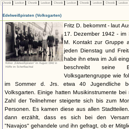
Chronik
Lexikon
Chronik
Lexikon
Chronik
Lexikon
Chronik
Lexikon
Chronik
Lexikon
Edelweißpiraten (Volksgarten)
Fritz D. bekommt - laut A
17. Dezember 1942 - im
M. Kontakt zur Gruppe 
jeden Dienstag und Frei
habe ihn etwa im Juli ei
Kölner „Edelweißpiraten“ im August 1942 in
beschreibt seine 
Höffe im Scherfbachtal
Volksgartengruppe wie fo
im Sommer d. Jrs. etwa 40 Jugendliche bei
Volksgarten. Einige hatten Musikinstrumente bei
Zahl der Teilnehmer steigerte sich bis zum Mo
Personen. Es kamen diese aus allen Stadtteilen
dann erzählt, dass es sich bei den Versa
"Navajos" gehandele und ihn gefragt, ob er Mitgl