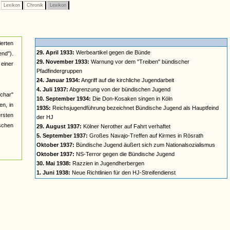
Lexikon
Chronik
Lexikon
ierten
29. April 1933:
Werbeartikel gegen die Bünde
nd").
29. November 1933:
Warnung vor dem "Treiben" bündischer
einer
Pfadfindergruppen
24. Januar 1934:
Angriff auf die kirchliche Jugendarbeit
4. Juli 1937:
Abgrenzung von der bündischen Jugend
char"
10. September 1934:
Die Don-Kosaken singen in Köln
n, in
1935:
Reichsjugendführung bezeichnet Bündische Jugend als Hauptfeind
ersten
der HJ
ischen
29. August 1937:
Kölner Nerother auf Fahrt verhaftet
5. September 1937:
Großes Navajo-Treffen auf Kirmes in Rösrath
Oktober 1937:
Bündische Jugend äußert sich zum Nationalsozialismus
Oktober 1937:
NS-Terror gegen die Bündische Jugend
30. Mai 1938:
Razzien in Jugendherbergen
1. Juni 1938:
Neue Richtlinien für den HJ-Streifendienst