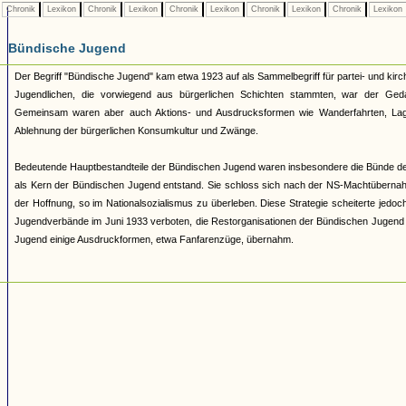
Chronik
Lexikon
Chronik
Lexikon
Chronik
Lexikon
Chronik
Lexikon
Chronik
Lexikon
Bündische Jugend
Der Begriff "Bündische Jugend" kam etwa 1923 auf als Sammelbegriff für partei- und 
Jugendlichen, die vorwiegend aus bürgerlichen Schichten stammten, war der Geda
Gemeinsam waren aber auch Aktions- und Ausdrucksformen wie Wanderfahrten, Lage
Ablehnung der bürgerlichen Konsumkultur und Zwänge.
Bedeutende Hauptbestandteile der Bündischen Jugend waren insbesondere die Bünde d
als Kern der Bündischen Jugend entstand. Sie schloss sich nach der NS-Machtüberna
der Hoffnung, so im Nationalsozialismus zu überleben. Diese Strategie scheiterte jed
Jugendverbände im Juni 1933 verboten, die Restorganisationen der Bündischen Jugend 193
Jugend einige Ausdruckformen, etwa Fanfarenzüge, übernahm.