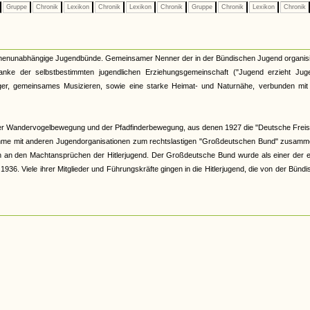
Gruppe
Chronik
Lexikon
Chronik
Lexikon
Chronik
Gruppe
Chronik
Lexikon
Chronik
kirchenunabhängige Jugendbünde. Gemeinsamer Nenner der in der Bündischen Jugend organis
nke der selbstbestimmten jugendlichen Erziehungsgemeinschaft ("Jugend erzieht Juge
r, gemeinsames Musizieren, sowie eine starke Heimat- und Naturnähe, verbunden mit 
er Wandervogelbewegung und der Pfadfinderbewegung, aus denen 1927 die "Deutsche Freis
hme mit anderen Jugendorganisationen zum rechtslastigen "Großdeutschen Bund" zusamme
och an den Machtansprüchen der Hitlerjugend. Der Großdeutsche Bund wurde als einer der 
6. Viele ihrer Mitglieder und Führungskräfte gingen in die Hitlerjugend, die von der Bünd