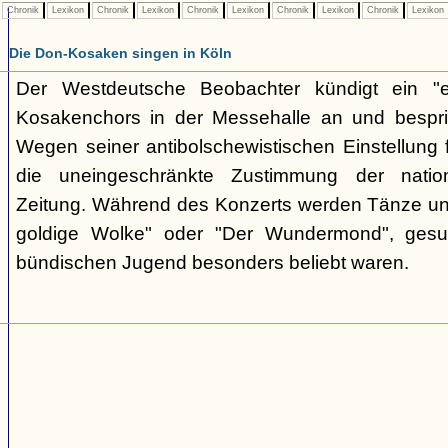
Chronik
Lexikon
Chronik
Lexikon
Chronik
Lexikon
Chronik
Lexikon
Chronik
Lexikon
Die Don-Kosaken singen in Köln
Der Westdeutsche Beobachter kündigt ein "e
Kosakenchors in der Messehalle an und bespric
Wegen seiner antibolschewistischen Einstellung 
die uneingeschränkte Zustimmung der nationa
Zeitung. Während des Konzerts werden Tänze un
goldige Wolke" oder "Der Wundermond", gesu
bündischen Jugend besonders beliebt waren.