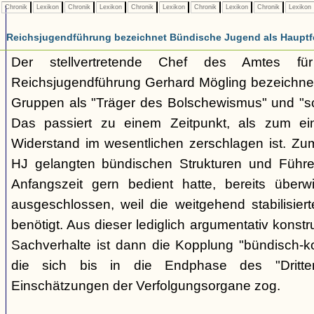
Chronik
Lexikon
Chronik
Lexikon
Chronik
Lexikon
Chronik
Lexikon
Chronik
Lexikon
Reichsjugendführung bezeichnet Bündische Jugend als Hauptf
Der stellvertretende Chef des Amtes fü
Reichsjugendführung Gerhard Mögling bezeichnet 
Gruppen als "Träger des Bolschewismus" und "sc
Das passiert zu einem Zeitpunkt, als zum ei
Widerstand im wesentlichen zerschlagen ist. Zum
HJ gelangten bündischen Strukturen und Führer
Anfangszeit gern bedient hatte, bereits überwi
ausgeschlossen, weil die weitgehend stabilisier
benötigt. Aus dieser lediglich argumentativ konst
Sachverhalte ist dann die Kopplung "bündisch-
die sich bis in die Endphase des "Dritte
Einschätzungen der Verfolgungsorgane zog.