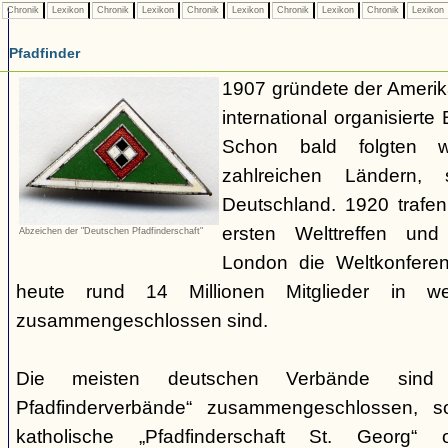
Chronik
Lexikon
Chronik
Lexikon
Chronik
Lexikon
Chronik
Lexikon
Chronik
Lexikon
Pfadfinder
1907 gründete der Amerik
international organisiert
Schon bald folgten w
zahlreichen Ländern
Deutschland. 1920 trafen
ersten Welttreffen un
Abzeichen der "Deutschen Pfadfinderschaft"
London die Weltkonferen
heute rund 14 Millionen Mitglieder in w
zusammengeschlossen sind.
Die meisten deutschen Verbände sind
Pfadfinderverbände“ zusammengeschlossen, 
katholische „Pfadfinderschaft St. Georg