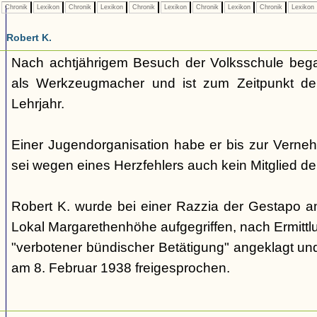
Chronik
Lexikon
Chronik
Lexikon
Chronik
Lexikon
Chronik
Lexikon
Chronik
Lexikon
Robert K.
Nach achtjährigem Besuch der Volksschule bega
als Werkzeugmacher und ist zum Zeitpunkt de
Lehrjahr.
Einer Jugendorganisation habe er bis zur Verne
sei wegen eines Herzfehlers auch kein Mitglied de
Robert K. wurde bei einer Razzia der Gestapo 
Lokal Margarethenhöhe aufgegriffen, nach Ermitt
"verbotener bündischer Betätigung" angeklagt un
am 8. Februar 1938 freigesprochen.