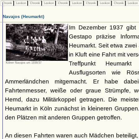
Chronik
Lexikon
Chronik
Lexikon
Chronik
Lexikon
Chronik
Lexikon
Chronik
Lexikon
Navajos (Heumarkt)
Im Dezember 1937 gibt 
Gestapo präzise Infor
Heumarkt. Seit etwa zwei
in Kluft eine Fahrt mit v
Treffpunkt Heumark
Kölner Navajos um 1936/37
Ausflugsorten wie Rö
Ammerländchen mitgemacht. Er habe dabei
Fahrtenmesser, weiße oder graue Strümpfe, we
Hemd, dazu Militärkoppel getragen. Die meiste
Heumarkt in Köln zunächst in kleineren Gruppe
den Plätzen mit anderen Gruppen getroffen.
An diesen Fahrten waren auch Mädchen beteiligt,