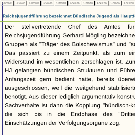
Chronik
Lexikon
Chronik
Lexikon
Chronik
Lexikon
Chronik
Lexikon
Chronik
Lexikon
Reichsjugendführung bezeichnet Bündische Jugend als Hauptf
Der stellvertretende Chef des Amtes fü
Reichsjugendführung Gerhard Mögling bezeichnet 
Gruppen als "Träger des Bolschewismus" und "sc
Das passiert zu einem Zeitpunkt, als zum ei
Widerstand im wesentlichen zerschlagen ist. Zum
HJ gelangten bündischen Strukturen und Führer
Anfangszeit gern bedient hatte, bereits überwi
ausgeschlossen, weil die weitgehend stabilisier
benötigt. Aus dieser lediglich argumentativ konst
Sachverhalte ist dann die Kopplung "bündisch-
die sich bis in die Endphase des "Dritte
Einschätzungen der Verfolgungsorgane zog.