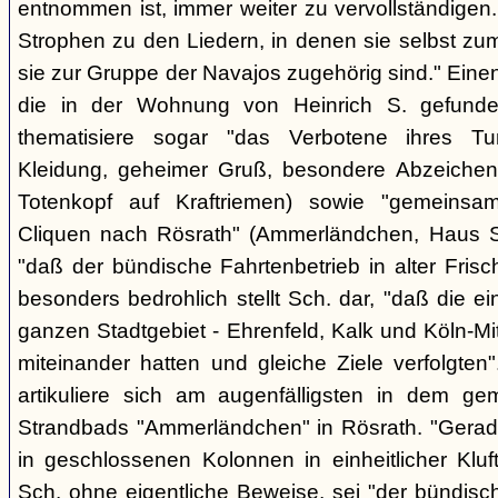
entnommen ist, immer weiter zu vervollständigen
Strophen zu den Liedern, in denen sie selbst zu
sie zur Gruppe der Navajos zugehörig sind." Einen
die in der Wohnung von Heinrich S. gefunden
thematisiere sogar "das Verbotene ihres Tuns
Kleidung, geheimer Gruß, besondere Abzeichen (z
Totenkopf auf Kraftriemen) sowie "gemeinsa
Cliquen nach Rösrath" (Ammerländchen, Haus St
"daß der bündische Fahrtenbetrieb in alter Frisch
besonders bedrohlich stellt Sch. dar, "daß die 
ganzen Stadtgebiet - Ehrenfeld, Kalk und Köln-M
miteinander hatten und gleiche Ziele verfolgt
artikuliere sich am augenfälligsten in dem ge
Strandbads "Ammerländchen" in Rösrath. "Gerade
in geschlossenen Kolonnen in einheitlicher Kluft 
Sch. ohne eigentliche Beweise, sei "der bündisc