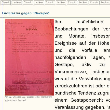
Chronik
Lexikon
Chronik
Lexikon
Chronik
Lexikon
Chronik
Lexikon
Chronik
Lexikon
Großrazzia gegen "Navajos"
Ihre tatsächliche
Beobachtungen der vo
und Monate, insbeso
Ereignisse auf der Hoh
und die Vorfälle a
nachfolgenden Tagen, 
Gestapo, aktiv zu 
Vorkommnisse, insbeson
worauf die Verwahrlosun
zurückzuführen ist oder 
bündische Tendenz zugrund
Am 22. Oktober 1937 ausgestellter Haftbefehl
einem Gestapobericht v
gegen einen "Navajo"
Veranlassung gegeben, "a