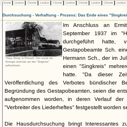
Chronik
Lexikon
Chronik
Lexikon
Chronik
Lexikon
Chronik
Lexikon
Chronik
Lexikon
Durchsuchung - Verhaftung - Prozess: Das Ende eines "Singkre
Im Anschluss an Ermit
September 1937 im "H
durchgeführt hatte, 
Gestapobeamte Sch. ein
Hermann Sch., der im Jul
"Haus Steeg" in Rösrath: Hier wurde die
Gestapo erstmals auf den "Singkreis"
einen "Singkreis" mehrer
aufmerksam.
hatte. "Da dieser Zei
Veröffentlichung des Verbotes bündischer Be
Begründung des Gestapobeamten, seien die ents
aufgenommen worden, in deren Verlauf der V
"Verbreiter des Liederheftes" festgestellt worden se
Die Hausdurchsuchung bringt Interessantes z