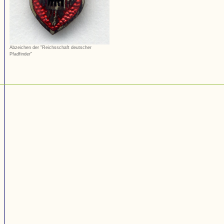
Abzeichen der "Reichsschaft deutscher
Pfadfinder"