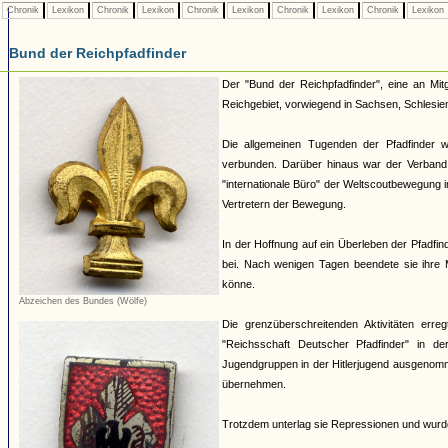
Chronik
Lexikon
Chronik
Lexikon
Chronik
Lexikon
Chronik
Lexikon
Chronik
Lexikon
Bund der Reichpfadfinder
Der "Bund der Reichpfadfinder", eine an Mit
Reichgebiet, vorwiegend in Sachsen, Schlesie
Die allgemeinen Tugenden der Pfadfinder 
verbunden. Darüber hinaus war der Verband 
"internationale Büro" der Weltscoutbewegung
Vertretern der Bewegung.
In der Hoffnung auf ein Überleben der Pfadfin
bei. Nach wenigen Tagen beendete sie ihre M
könne.
Abzeichen des Bundes (Wölfe)
Die grenzüberschreitenden Aktivitäten erre
"Reichsschaft Deutscher Pfadfinder" in d
Jugendgruppen in der Hitlerjugend ausgenommen
übernehmen.
Trotzdem unterlag sie Repressionen und wurd