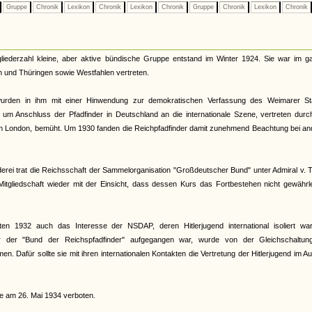
Gruppe
Chronik
Lexikon
Chronik
Lexikon
Chronik
Gruppe
Chronik
Lexikon
Chronik
gliederzahl kleine, aber aktive bündische Gruppe entstand im Winter 1924. Sie war im g
n und Thüringen sowie Westfahlen vertreten.
wurden in ihm mit einer Hinwendung zur demokratischen Verfassung des Weimarer St
um Anschluss der Pfadfinder in Deutschland an die internationale Szene, vertreten durc
 in London, bemüht. Um 1930 fanden die Reichpfadfinder damit zunehmend Beachtung bei a
derei trat die Reichsschaft der Sammelorganisation "Großdeutscher Bund" unter Admiral v. 
itgliedschaft wieder mit der Einsicht, dass dessen Kurs das Fortbestehen nicht gewährl
gten 1932 auch das Interesse der NSDAP, deren Hitlerjugend international isoliert war
er der "Bund der Reichspfadfinder" aufgegangen war, wurde von der Gleichschaltun
. Dafür sollte sie mit ihren internationalen Kontakten die Vertretung der Hitlerjugend im A
e am 26. Mai 1934 verboten.