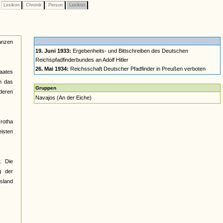
Lexikon
Chronik
Person
Lexikon
anzen
19. Juni 1933:
Ergebenheits- und Bittschreiben des Deutschen
Reichspfadfinderbundes an Adolf Hitler
26. Mai 1934:
Reichsschaft Deutscher Pfadfinder in Preußen verboten
aates
h das
Gruppen
nderen
Navajos (An der Eiche)
Trotha
eisten
. Die
g der
usland