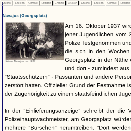
Chronik
Lexikon
Chronik
Lexikon
Chronik
Lexikon
Chronik
Lexikon
Chronik
Lexikon
Navajos (Georgsplatz)
Am 16. Oktober 1937 wird
jener Jugendlichen vom 3.
Polizei festgenommen un
die sich in den Woche
Georgsplatz in der Nähe 
Kölner Navajos um 1937
und dort - zumindest aus 
"Staatsschützern" - Passanten und andere Person
zerstört hatten. Offizieller Grund der Festnahme is
der Zugehörigkeit zu einem staatsfeindlichen Jug
In der "Einlieferungsanzeige" schreibt der die 
Polizeihauptwachmeister, am Georgsplatz würde
mehrere "Burschen" herumtreiben. "Dort werde