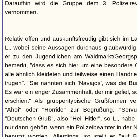
Daraufhin wird die Gruppe dem 3. Polizeirev
vernommen.
Relativ offen und auskunftsfreudig gibt sich im L
L., wobei seine Aussagen durchaus glaubwürdig 
er zu den Jugendlichen am Waidmarkt/Georgspla
bemerkt, "dass es sich hier um eine besondere G
alle ähnlich kleideten und teilweise einen Handr
trugen". "Sie nannten sich 'Navajos', was die Bu
Es war ein enger Zusammenhalt, der mir gefiel, s
erschien." Als gruppentypische Grußformen v
"Ahoi" oder "Horrido" zur Begrüßung, "Ser
"Deutschen Gruß", also "Heil Hitler", so L., habe 
nur dann gehört, wenn ein Polizeibeamter in der N
benutzt worden. Allerdings, so stellt er "auf 