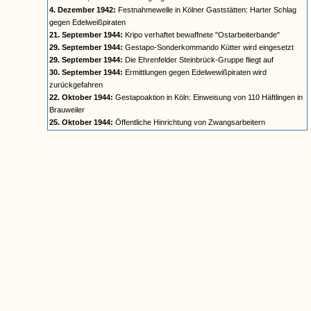
4. Dezember 1942:
Festnahmewelle in Kölner Gaststätten: Harter Schlag
gegen Edelweißpiraten
21. September 1944:
Kripo verhaftet bewaffnete "Ostarbeiterbande"
29. September 1944:
Gestapo-Sonderkommando Kütter wird eingesetzt
29. September 1944:
Die Ehrenfelder Steinbrück-Gruppe fliegt auf
30. September 1944:
Ermittlungen gegen Edelwewißpiraten wird
zurückgefahren
22. Oktober 1944:
Gestapoaktion in Köln: Einweisung von 110 Häftlingen in
Brauweiler
25. Oktober 1944:
Öffentliche Hinrichtung von Zwangsarbeitern