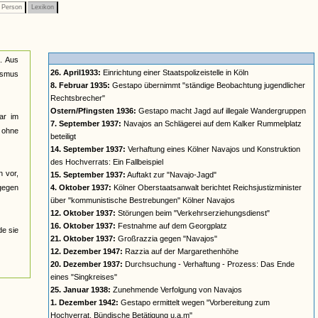
Person
Lexikon
n. Aus
26. April1933:
Einrichtung einer Staatspolizeistelle in Köln
lismus
8. Februar 1935:
Gestapo übernimmt "ständige Beobachtung jugendlicher
Rechtsbrecher"
Ostern/Pfingsten 1936:
Gestapo macht Jagd auf illegale Wandergruppen
ar im
7. September 1937:
Navajos an Schlägerei auf dem Kalker Rummelplatz
n ohne
beteiligt
14. September 1937:
Verhaftung eines Kölner Navajos und Konstruktion
des Hochverrats: Ein Fallbeispiel
n vor,
15. September 1937:
Auftakt zur "Navajo-Jagd"
 gegen
4. Oktober 1937:
Kölner Oberstaatsanwalt berichtet Reichsjustizminister
über "kommunistische Bestrebungen" Kölner Navajos
12. Oktober 1937:
Störungen beim "Verkehrserziehungsdienst"
16. Oktober 1937:
Festnahme auf dem Georgplatz
de sie
21. Oktober 1937:
Großrazzia gegen "Navajos"
12. Dezember 1947:
Razzia auf der Margarethenhöhe
20. Dezember 1937:
Durchsuchung - Verhaftung - Prozess: Das Ende
eines "Singkreises"
25. Januar 1938:
Zunehmende Verfolgung von Navajos
1. Dezember 1942:
Gestapo ermittelt wegen "Vorbereitung zum
Hochverrat, Bündische Betätigung u.a.m"