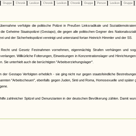
Gruppe
Chronik
Lexikon
Chronik
Lexikon
Chronik
Gruppe
Person
Lexikon
Gruppe
tübernahme verfolgte die politische Polizei in Preußen Linksradikale und Sozialdemokrate
33 die Geheime Staatspolizei (Gestapo), die gegen alle politischen Gegner des Nationalsozia
zei und der Sicherheitspolizei vereinigt und unterstand fortan Heinrich Himmler und der SS.
 Recht und Gesetz Festnahmen vornehmen, eigenmächtig Strafen verhängen und sog
verlangen. Willkürliche Folterungen, Einweisungen in Konzentrationslager und Hinrichtunge
 Sie unterhielt auch die berüchtigten "Arbeitserziehungslager".
der Gestapo Verfolgten erheblich - sie ging nicht nur gegen staatsfeindliche Bestrebunge
nannten "Arbeitscheuen", ebenfalls gegen Juden, Sinti und Roma, Homosexuelle und später
gene.
hilfe zahlreicher Spitzel und Denunzianten in der deutschen Bevölkerung zählen. Damit wur