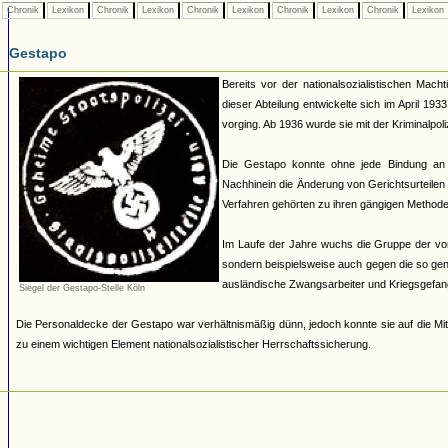
Chronik
Lexikon
Chronik
Lexikon
Chronik
Lexikon
Chronik
Lexikon
Chronik
Lexikon
Gestapo
Bereits vor der nationalsozialistischen Mach
dieser Abteilung entwickelte sich im April 19
vorging. Ab 1936 wurde sie mit der Kriminalpoli
Die Gestapo konnte ohne jede Bindung an
Nachhinein die Änderung von Gerichtsurteilen 
Verfahren gehörten zu ihren gängigen Methoden.
Im Laufe der Jahre wuchs die Gruppe der von 
sondern beispielsweise auch gegen die so ge
ausländische Zwangsarbeiter und Kriegsgefan
Siegel der Gestapo-Stelle Köln
Die Personaldecke der Gestapo war verhältnismäßig dünn, jedoch konnte sie auf die Mit
zu einem wichtigen Element nationalsozialistischer Herrschaftssicherung.