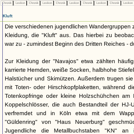
Chronik
Lexikon
Chronik
Lexikon
Chronik
Lexikon
Chronik
Lexikon
Chronik
Lexikon
Kluft
Die verschiedenen jugendlichen Wandergruppen ze
Kleidung, die "Kluft" aus. Das hierbei zu beo
war zu - zumindest Beginn des Dritten Reiches - du
Zur Kleidung der "Navajos" etwa zählten häufi
karrierte Hemden, weiße Socken, halbhohe Stiefel
Halstücher und Skimützen. Außerdem trugen sie 
mit Toten- oder Hirschkopfplaketten, während die
Totenkopfringe oder kleine Holzschühchen am 
Koppelschlösser, die auch Bestandteil der HJ-
verfremdet und in Köln etwa mit dem Wappe
"Güldenring" von "Haus Neuerburg" geschmück
Jugendliche die Metallbuchstaben "KN" an 