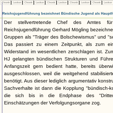
Chronik
Lexikon
Chronik
Lexikon
Chronik
Lexikon
Chronik
Lexikon
Chronik
Lexikon
Reichsjugendführung bezeichnet Bündische Jugend als Hauptf
Der stellvertretende Chef des Amtes fü
Reichsjugendführung Gerhard Mögling bezeichnet 
Gruppen als "Träger des Bolschewismus" und "sc
Das passiert zu einem Zeitpunkt, als zum ei
Widerstand im wesentlichen zerschlagen ist. Zum
HJ gelangten bündischen Strukturen und Führer
Anfangszeit gern bedient hatte, bereits überwi
ausgeschlossen, weil die weitgehend stabilisier
benötigt. Aus dieser lediglich argumentativ konst
Sachverhalte ist dann die Kopplung "bündisch-
die sich bis in die Endphase des "Dritte
Einschätzungen der Verfolgungsorgane zog.