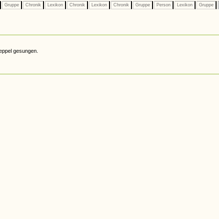
Gruppe
Chronik
Lexikon
Chronik
Lexikon
Chronik
Gruppe
Person
Lexikon
Gruppe
eppel gesungen.