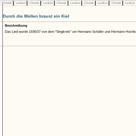
Chronik
Lexikon
Chronik
Lexikon
Chronik
Lexikon
Chronik
Lexikon
Chronik
Lexikon
Durch die Wellen braust ein Kiel
Beschreibung
Das Lied wurde 1936/37 von dem "Singkreis" um Hermann Schäfer und Hermann Hochk