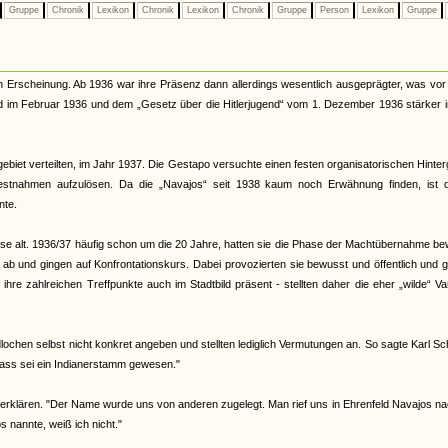
Gruppe
Chronik
Lexikon
Chronik
Lexikon
Chronik
Gruppe
Person
Lexikon
Gruppe
n Erscheinung. Ab 1936 war ihre Präsenz dann allerdings wesentlich ausgeprägter, was vor
nd im Februar 1936 und dem „Gesetz über die Hitlerjugend“ vom 1. Dezember 1936 stärker 
ebiet verteilten, im Jahr 1937. Die Gestapo versuchte einen festen organisatorischen Hinte
Festnahmen aufzulösen. Da die „Navajos“ seit 1938 kaum noch Erwähnung finden, ist 
nte.
eise alt. 1936/37 häufig schon um die 20 Jahre, hatten sie die Phase der Machtübernahme b
d ab und gingen auf Konfrontationskurs. Dabei provozierten sie bewusst und öffentlich und 
re zahlreichen Treffpunkte auch im Stadtbild präsent - stellten daher die eher „wilde“ Va
ochen selbst nicht konkret angeben und stellten lediglich Vermutungen an. So sagte Karl Sc
ass sei ein Indianerstamm gewesen."
erklären. "Der Name wurde uns von anderen zugelegt. Man rief uns in Ehrenfeld Navajos na
nannte, weiß ich nicht."