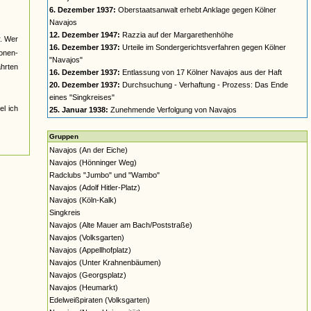
6. Dezember 1937:
Oberstaatsanwalt erhebt Anklage gegen Kölner
Navajos
12. Dezember 1947:
Razzia auf der Margarethenhöhe
r. Wer
16. Dezember 1937:
Urteile im Sondergerichtsverfahren gegen Kölner
nonen-
"Navajos"
ahrten
16. Dezember 1937:
Entlassung von 17 Kölner Navajos aus der Haft
20. Dezember 1937:
Durchsuchung - Verhaftung - Prozess: Das Ende
eines "Singkreises"
el ich
25. Januar 1938:
Zunehmende Verfolgung von Navajos
Gruppen
Navajos (An der Eiche)
Navajos (Hönninger Weg)
Radclubs "Jumbo" und "Wambo"
Navajos (Adolf Hitler-Platz)
Navajos (Köln-Kalk)
Singkreis
Navajos (Alte Mauer am Bach/Poststraße)
Navajos (Volksgarten)
Navajos (Appellhofplatz)
Navajos (Unter Krahnenbäumen)
Navajos (Georgsplatz)
Navajos (Heumarkt)
Edelweißpiraten (Volksgarten)