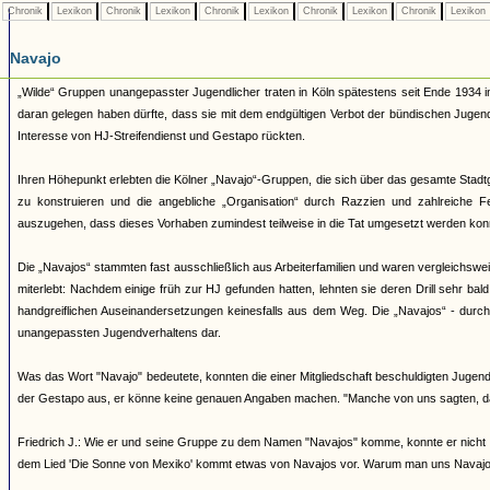
Chronik
Lexikon
Chronik
Lexikon
Chronik
Lexikon
Chronik
Lexikon
Chronik
Lexikon
Navajo
„Wilde“ Gruppen unangepasster Jugendlicher traten in Köln spätestens seit Ende 1934 i
daran gelegen haben dürfte, dass sie mit dem endgültigen Verbot der bündischen Juge
Interesse von HJ-Streifendienst und Gestapo rückten.
Ihren Höhepunkt erlebten die Kölner „Navajo“-Gruppen, die sich über das gesamte Stadtg
zu konstruieren und die angebliche „Organisation“ durch Razzien und zahlreiche 
auszugehen, dass dieses Vorhaben zumindest teilweise in die Tat umgesetzt werden kon
Die „Navajos“ stammten fast ausschließlich aus Arbeiterfamilien und waren vergleichsw
miterlebt: Nachdem einige früh zur HJ gefunden hatten, lehnten sie deren Drill sehr bal
handgreiflichen Auseinandersetzungen keinesfalls aus dem Weg. Die „Navajos“ - durch ih
unangepassten Jugendverhaltens dar.
Was das Wort "Navajo" bedeutete, konnten die einer Mitgliedschaft beschuldigten Jugendl
der Gestapo aus, er könne keine genauen Angaben machen. "Manche von uns sagten, d
Friedrich J.: Wie er und seine Gruppe zu dem Namen "Navajos" komme, konnte er nicht 
dem Lied 'Die Sonne von Mexiko' kommt etwas von Navajos vor. Warum man uns Navajos 