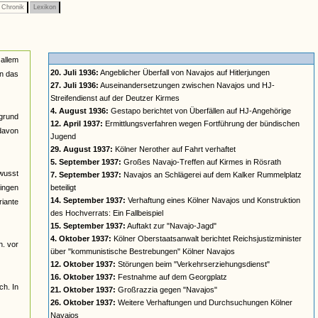
Chronik
Lexikon
 allem
20. Juli 1936:
Angeblicher Überfall von Navajos auf Hitlerjungen
in das
27. Juli 1936:
Auseinandersetzungen zwischen Navajos und HJ-
Streifendienst auf der Deutzer Kirmes
4. August 1936:
Gestapo berichtet von Überfällen auf HJ-Angehörige
rgrund
12. April 1937:
Ermittlungsverfahren wegen Fortführung der bündischen
davon
Jugend
29. August 1937:
Kölner Nerother auf Fahrt verhaftet
5. September 1937:
Großes Navajo-Treffen auf Kirmes in Rösrath
ewusst
7. September 1937:
Navajos an Schlägerei auf dem Kalker Rummelplatz
gingen
beteiligt
14. September 1937:
Verhaftung eines Kölner Navajos und Konstruktion
riante
des Hochverrats: Ein Fallbeispiel
15. September 1937:
Auftakt zur "Navajo-Jagd"
4. Oktober 1937:
Kölner Oberstaatsanwalt berichtet Reichsjustizminister
h. vor
über "kommunistische Bestrebungen" Kölner Navajos
12. Oktober 1937:
Störungen beim "Verkehrserziehungsdienst"
16. Oktober 1937:
Festnahme auf dem Georgplatz
ch. In
21. Oktober 1937:
Großrazzia gegen "Navajos"
26. Oktober 1937:
Weitere Verhaftungen und Durchsuchungen Kölner
Navajos