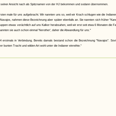
abe, seiner Ansicht nach als Spitznamen von der HJ bekommen und sodann übernommen.
en male für uns aufgebracht. Wir nannten uns so, weil wir Krach schlugen wie die Indiane
 Navajos, nahmen diese Bezeichnung aber später ebenfalls an. Sie nannten sich früher "Ka
 Gruppen etwas verächtlich auf uns Kalker herabsahen, weil wir erst seit etwa 6 Monaten die F
nannten sie auch schon einmal 'Nerother', daher die Abwandlung für uns."
4 erstmals in Verbindung. Bereits damals bestand schon die Bezeichnung "Navajos". Sovi
 bunten Tracht und wilden Art wohl unter die Indianer einreihte."