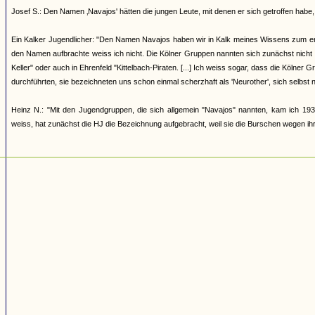
Josef S.: Den Namen ‚Navajos' hätten die jungen Leute, mit denen er sich getroffen h
Ein Kalker Jugendlicher: "Den Namen Navajos haben wir in Kalk meines Wissens zum erst
den Namen aufbrachte weiss ich nicht. Die Kölner Gruppen nannten sich zunächst nicht
Keller" oder auch in Ehrenfeld "Kittelbach-Piraten. [...] Ich weiss sogar, dass die Kölner
durchführten, sie bezeichneten uns schon einmal scherzhaft als 'Neurother', sich selbst 
Heinz N.: "Mit den Jugendgruppen, die sich allgemein "Navajos" nannten, kam ich 193
weiss, hat zunächst die HJ die Bezeichnung aufgebracht, weil sie die Burschen wegen ihrer