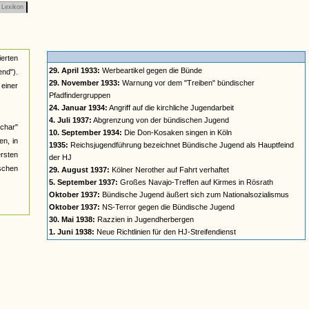
Lexikon
ierten
29. April 1933:
Werbeartikel gegen die Bünde
nd").
29. November 1933:
Warnung vor dem "Treiben" bündischer
einer
Pfadfindergruppen
24. Januar 1934:
Angriff auf die kirchliche Jugendarbeit
4. Juli 1937:
Abgrenzung von der bündischen Jugend
char"
10. September 1934:
Die Don-Kosaken singen in Köln
n, in
1935:
Reichsjugendführung bezeichnet Bündische Jugend als Hauptfeind
ersten
der HJ
ischen
29. August 1937:
Kölner Nerother auf Fahrt verhaftet
5. September 1937:
Großes Navajo-Treffen auf Kirmes in Rösrath
Oktober 1937:
Bündische Jugend äußert sich zum Nationalsozialismus
Oktober 1937:
NS-Terror gegen die Bündische Jugend
30. Mai 1938:
Razzien in Jugendherbergen
1. Juni 1938:
Neue Richtlinien für den HJ-Streifendienst