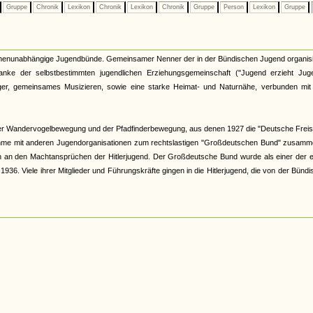
Gruppe
Chronik
Lexikon
Chronik
Lexikon
Chronik
Gruppe
Person
Lexikon
Gruppe
kirchenunabhängige Jugendbünde. Gemeinsamer Nenner der in der Bündischen Jugend organis
nke der selbstbestimmten jugendlichen Erziehungsgemeinschaft ("Jugend erzieht Juge
r, gemeinsames Musizieren, sowie eine starke Heimat- und Naturnähe, verbunden mit 
er Wandervogelbewegung und der Pfadfinderbewegung, aus denen 1927 die "Deutsche Freis
hme mit anderen Jugendorganisationen zum rechtslastigen "Großdeutschen Bund" zusamme
och an den Machtansprüchen der Hitlerjugend. Der Großdeutsche Bund wurde als einer der 
6. Viele ihrer Mitglieder und Führungskräfte gingen in die Hitlerjugend, die von der Bünd