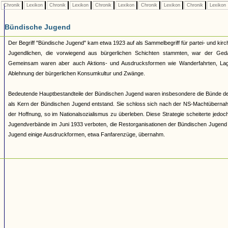
Chronik
Lexikon
Chronik
Lexikon
Chronik
Lexikon
Chronik
Lexikon
Chronik
Lexikon
Bündische Jugend
Der Begriff "Bündische Jugend" kam etwa 1923 auf als Sammelbegriff für partei- und 
Jugendlichen, die vorwiegend aus bürgerlichen Schichten stammten, war der Geda
Gemeinsam waren aber auch Aktions- und Ausdrucksformen wie Wanderfahrten, Lage
Ablehnung der bürgerlichen Konsumkultur und Zwänge.
Bedeutende Hauptbestandteile der Bündischen Jugend waren insbesondere die Bünde d
als Kern der Bündischen Jugend entstand. Sie schloss sich nach der NS-Machtüberna
der Hoffnung, so im Nationalsozialismus zu überleben. Diese Strategie scheiterte jed
Jugendverbände im Juni 1933 verboten, die Restorganisationen der Bündischen Jugend 193
Jugend einige Ausdruckformen, etwa Fanfarenzüge, übernahm.