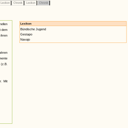
Lexikon
Chronik
Lexikon
Chronik
Lexikon
nellen
Bündische Jugend
ht dem
Gestapo
ihren
Navajo
Jahren
umente
(z.B.
r. Mit