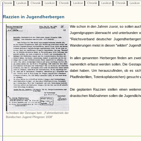
Chronik
Lexikon
Chronik
Lexikon
Chronik
Lexikon
Chronik
Lexikon
Chronik
Lexikon
Razzien in Jugendherbergen
Wie schon in den Jahren zuvor, so sollen auc
Jugendgruppen überwacht und unterbunden wer
"Reichsverband deutscher Jugendherbergen" 
Wanderungen meist in diesen "wilden" Jugendhe
In allen genannten Herbergen finden am zwei
namentlich erfasst werden sollen. Die Gestapo 
dabei haben. Um herauszufinden, ob es sich
Pfadfinderlilien, Totenkopfabzeichen) gesucht
Die geplanten Razzien stellen einen weiteren
drastischen Maßnahmen sollen die Jugendlich
Schreiben der Gestapo betr. „Fahrtenbetrieb der
Bündischen Jugend Pfingsten 1938“