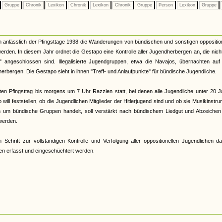
Gruppe
Chronik
Lexikon
Chronik
Lexikon
Chronik
Gruppe
Person
Lexikon
Gruppe
h anlässlich der Pfingsttage 1938 die Wanderungen von bündischen und sonstigen oppositio
den. In diesem Jahr ordnet die Gestapo eine Kontrolle aller Jugendherbergen an, die nic
angeschlossen sind. Illegalisierte Jugendgruppen, etwa die Navajos, übernachten auf 
rbergen. Die Gestapo sieht in ihnen "Treff- und Anlaufpunkte" für bündische Jugendliche.
ten Pfingsttag bis morgens um 7 Uhr Razzien statt, bei denen alle Jugendliche unter 20 
will feststellen, ob die Jugendlichen Mitglieder der Hitlerjugend sind und ob sie Musikinstr
 um bündische Gruppen handelt, soll verstärkt nach bündischem Liedgut und Abzeichen 
 werden.
 Schritt zur vollständigen Kontrolle und Verfolgung aller oppositionellen Jugendlichen da
en erfasst und eingeschüchtert werden.