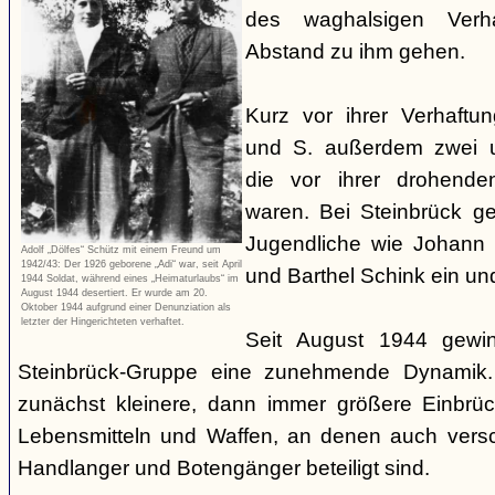
des waghalsigen Verha
Abstand zu ihm gehen.
Kurz vor ihrer Verhaftu
und S. außerdem zwei u
die vor ihrer drohenden
waren. Bei Steinbrück g
Jugendliche wie Johann 
Adolf „Dölfes“ Schütz mit einem Freund um
1942/43: Der 1926 geborene „Adi“ war, seit April
und Barthel Schink ein un
1944 Soldat, während eines „Heimaturlaubs“ im
August 1944 desertiert. Er wurde am 20.
Oktober 1944 aufgrund einer Denunziation als
letzter der Hingerichteten verhaftet.
Seit August 1944 gewin
Steinbrück-Gruppe eine zunehmende Dynamik.
zunächst kleinere, dann immer größere Einbrü
Lebensmitteln und Waffen, an denen auch versc
Handlanger und Botengänger beteiligt sind.