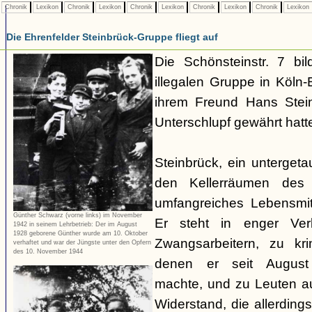
Chronik
Lexikon
Chronik
Lexikon
Chronik
Lexikon
Chronik
Lexikon
Chronik
Lexikon
Die Ehrenfelder Steinbrück-Gruppe fliegt auf
Die Schönsteinstr. 7 bil
illegalen Gruppe in Köln-E
ihrem Freund Hans Stein
Unterschlupf gewährt hatt
Steinbrück, ein untergetau
den Kellerräumen des 
umfangreiches Lebensmit
Günther Schwarz (vorne links) im November
Er steht in enger Ver
1942 in seinem Lehrbetrieb: Der im August
1928 geborene Günther wurde am 10. Oktober
Zwangsarbeitern, zu kri
verhaftet und war der Jüngste unter den Opfern
des 10. November 1944
denen er seit August
machte, und zu Leuten 
Widerstand, die allerdin