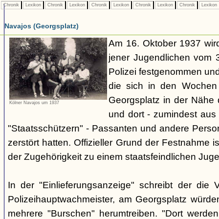
Chronik
Lexikon
Chronik
Lexikon
Chronik
Lexikon
Chronik
Lexikon
Chronik
Lexikon
Navajos (Georgsplatz)
Am 16. Oktober 1937 wird
jener Jugendlichen vom 3.
Polizei festgenommen un
die sich in den Woche
Georgsplatz in der Nähe 
Kölner Navajos um 1937
und dort - zumindest aus 
"Staatsschützern" - Passanten und andere Person
zerstört hatten. Offizieller Grund der Festnahme is
der Zugehörigkeit zu einem staatsfeindlichen Jug
In der "Einlieferungsanzeige" schreibt der die 
Polizeihauptwachmeister, am Georgsplatz würde
mehrere "Burschen" herumtreiben. "Dort werde