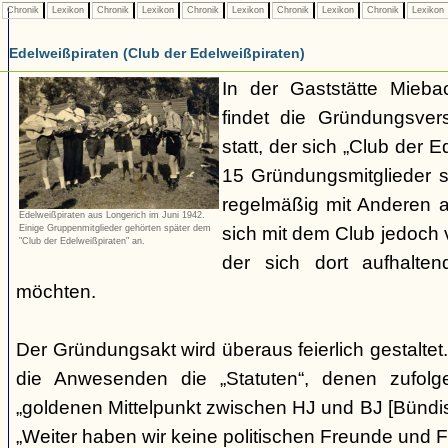
Chronik
Lexikon
Chronik
Lexikon
Chronik
Lexikon
Chronik
Lexikon
Chronik
Lexikon
Edelweißpiraten (Club der Edelweißpiraten)
In der Gaststätte Mieba
findet die Gründungsve
statt, der sich „Club der 
15 Gründungsmitglieder s
regelmäßig mit Anderen am
Edelweißpiraten aus Longerich im Juni 1942.
sich mit dem Club jedoch
Einige Gruppenmitglieder gehörten später dem
"Club der Edelweißpiraten" an.
der sich dort aufhalte
möchten.
Der Gründungsakt wird überaus feierlich gestalte
die Anwesenden die „Statuten“, denen zufolg
„goldenen Mittelpunkt zwischen HJ und BJ [Bündisc
„Weiter haben wir keine politischen Freunde und Fe